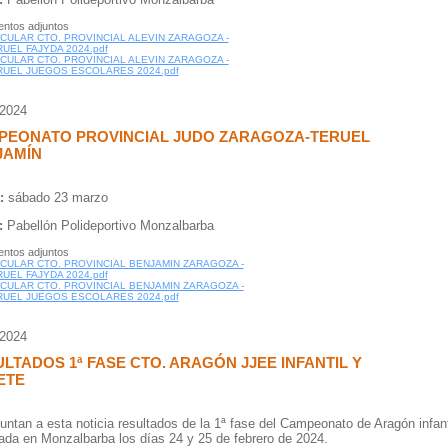
ntos adjuntos
RCULAR CTO. PROVINCIAL ALEVIN ZARAGOZA -
UEL FAJYDA 2024.pdf
RCULAR CTO. PROVINCIAL ALEVIN ZARAGOZA -
RUEL JUEGOS ESCOLARES 2024.pdf
/2024
PEONATO PROVINCIAL JUDO ZARAGOZA-TERUEL
JAMÍN
:
sábado 23 marzo
:
Pabellón Polideportivo Monzalbarba
ntos adjuntos
RCULAR CTO. PROVINCIAL BENJAMIN ZARAGOZA -
UEL FAJYDA 2024.pdf
RCULAR CTO. PROVINCIAL BENJAMIN ZARAGOZA -
RUEL JUEGOS ESCOLARES 2024.pdf
/2024
LTADOS 1ª FASE CTO. ARAGÓN JJEE INFANTIL Y
ETE
untan a esta noticia resultados de la 1ª fase del Campeonato de Aragón infant
ada en Monzalbarba los días 24 y 25 de febrero de 2024.