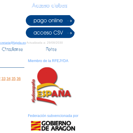
cretaria@fajyda.es
Actualizada a: 29/08/2030
Miembro de la RFEJYDA
2
33
34
35
36
Federación subvencionada por