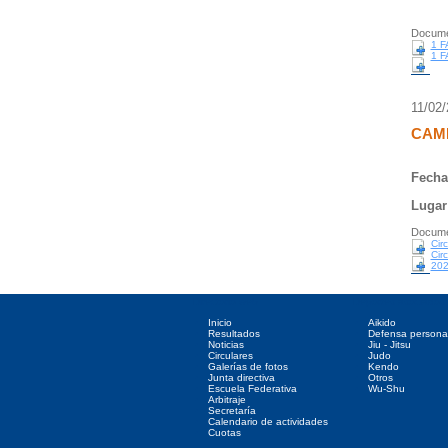
Docume
1 F
1 F
11/02
CAMP
Fecha
Lugar
Docume
Cir
Cir
202
Directorio web
Deportes asociados
Inicio
Aikido
Resultados
Defensa persona
Noticias
Jiu - Jitsu
Circulares
Judo
Galerías de fotos
Kendo
Junta directiva
Otros
Escuela Federativa
Wu-Shu
Arbitraje
Secretaría
Calendario de actividades
Cuotas