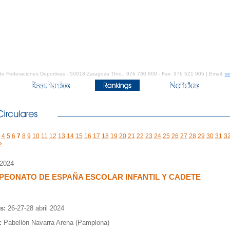
de Federaciones Deportivas - 50018 Zaragoza Tfno.: 976 730 809 - Fax: 976 521 905 | Email:
se
4
5
6
7
8
9
10
11
12
13
14
15
16
17
18
19
20
21
22
23
24
25
26
27
28
29
30
31
3
»
/2024
EONATO DE ESPAÑA ESCOLAR INFANTIL Y CADETE
s:
26-27-28 abril 2024
:
Pabellón Navarra Arena (Pamplona)