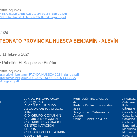
ntos adjuntos
ASE Circular JJEE Cadete 24-02-24_signed.pdf
ASE Circular JJEE Infantil 25-02-24_signed.pdf
/2024
EONATO PROVINCIAL HUESCA BENJAMÍN - ALEVÍN
:
11 febrero 2024
:
Pabellón El Segalar de Binéfar
ntos adjuntos
cular alevin benjamin FAJYDA HUESCA 2024_signed.pdf
cular alevin benjamin JUEGOS ESCOLARES HUESCA
4_signed.pdf
Clubes web
Web de interés
Federaciones
AIKIDO REI ZARAGOZA
Federación Española de
Andaluza
l
AKZ UNIZAR
Judo
Asturiana
ALCAÑIZ CLUB JUDO
Federación Internacional de
Balear
ASOCIACIÓN MARU DOJO
Judo
Cántabra
ATAZ
Juegos Esc. Gobierno de
Castellan
C.D. GRUPO KIOKUSHIN
Aragón
Castellan
C.E. JIU JITSU GAMAN
Unión Europea de Judo
Catalana
CD KANKU ESPAÑA A.K.E.
Gallega
CENTRO NATACION
Extremeñ
HELIOS
Madrileña
CLUB AIKIDOJO ALFAJARIN
Murciana
CLUB ATLETICO
Navarra