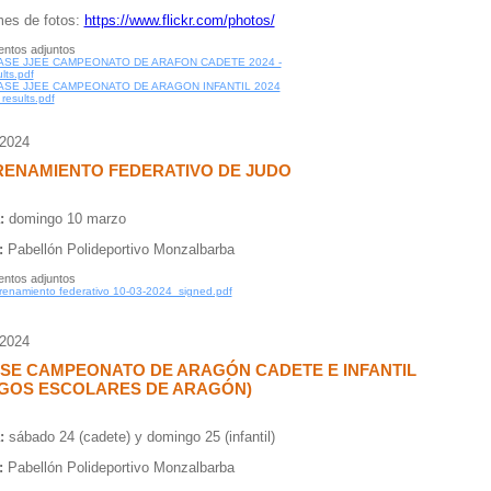
mes de fotos:
https://www.flickr.com/photos/
ntos adjuntos
FASE JJEE CAMPEONATO DE ARAFON CADETE 2024 -
lts.pdf
FASE JJEE CAMPEONATO DE ARAGON INFANTIL 2024
 results.pdf
/2024
RENAMIENTO FEDERATIVO DE JUDO
:
domingo 10 marzo
:
Pabellón Polideportivo Monzalbarba
ntos adjuntos
renamiento federativo 10-03-2024_signed.pdf
/2024
ASE CAMPEONATO DE ARAGÓN CADETE E INFANTIL
EGOS ESCOLARES DE ARAGÓN)
:
sábado 24 (cadete) y domingo 25 (infantil)
:
Pabellón Polideportivo Monzalbarba