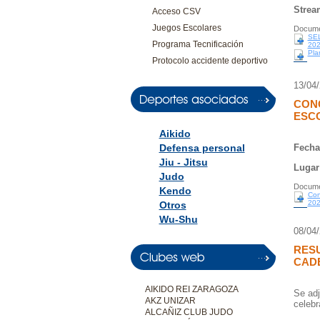
Strea
Acceso CSV
Juegos Escolares
Docume
SE
Programa Tecnificación
202
Pla
Protocolo accidente deportivo
13/04
CON
ESCO
Aikido
Defensa personal
Fecha
Jiu - Jitsu
Lugar
Judo
Docume
Kendo
Con
202
Otros
Wu-Shu
08/04
RESU
CAD
AIKIDO REI ZARAGOZA
Se adj
AKZ UNIZAR
celebr
ALCAÑIZ CLUB JUDO