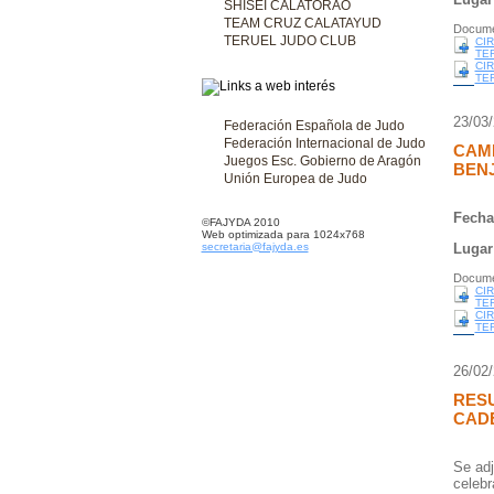
SHISEI CALATORAO
TEAM CRUZ CALATAYUD
Docume
TERUEL JUDO CLUB
CI
TER
CI
TE
23/03
Federación Española de Judo
Federación Internacional de Judo
CAM
Juegos Esc. Gobierno de Aragón
BEN
Unión Europea de Judo
Fecha
©FAJYDA 2010
Web optimizada para 1024x768
secretaria@fajyda.es
Lugar
Docume
CI
TER
CI
TE
26/02
RESU
CAD
Se adj
celebr