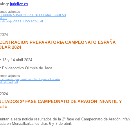
ming:
judolive.es
ntos adjuntos
LECCION ARAGONESA CTO ESPANA ESCOLAR
4.pdf
n de viaje CESA JUDO 2024.pdf
/2024
CENTRACION PREPARATORIA CAMPEONATO ESPAÑA
LAR 2024
:
13 y 14 abril 2024
:
Polideportivo Olimpia de Jaca
ntos adjuntos
centracion preparatoria Cto. Espana Escolar
4_signed.pdf
/2024
LTADOS 2ª FASE CAMPEONATO DE ARAGÓN INFANTIL Y
ETE
untan a esta noticia resultados de la 2ª fase del Campeonato de Aragón infant
ada en Monzalbarba los días 6 y 7 de abril.