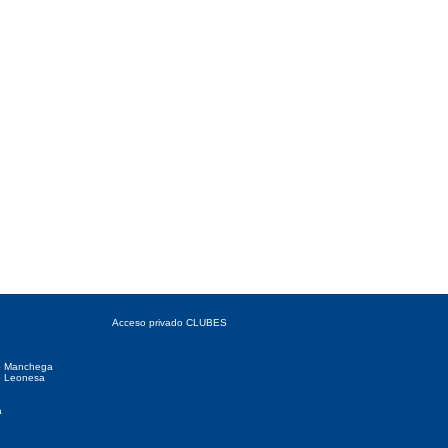
 Autonómicas
Acceso CLUBES
Acceso privado CLUBES
o Manchega
o Leonesa
a