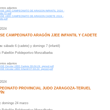
ntos adjuntos
ASE JJEE CAMPEONATO DE ARAGON INFANTIL 2024 -
lts (2).pdf
FASE JJEE CAMPEONATO DE ARAGON CADETE 2024 -
lts.pdf
/2024
ASE CAMPEONATO ARAGÓN JJEE INFANTIL Y CADETE
s:
sábado 6 (cadete) y domingo 7 (infantil)
:
Pabellón Polideportivo Monzalbarba
ntos adjuntos
ASE Circular JJEE Cadete 06-04-24_signed.pdf
ASE Circular JJEE Infantil 07-04-24_signed.pdf
/2024
PEONATO PROVINCIAL JUDO ZARAGOZA-TERUEL
ÍN
:
domingo 24 marzo
:
Pabellón Polideportivo Monzalbarba