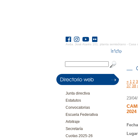
Avda. José Atarés 101. planta semisótano - Casa 
«
1
2
3
37
38
Junta directiva
23/04
Estatutos
CAMP
Convocatorias
2024
Escuela Federativa
Arbitraje
Fecha
Secretaría
Lugar
Cuotas 2025-26