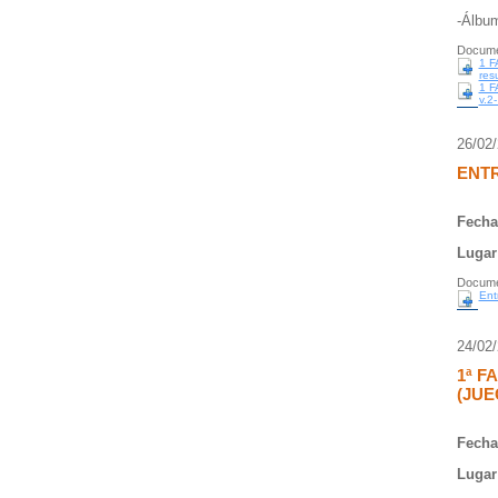
-Álbu
Docume
1 
resu
1 
v.2-
26/02
ENT
Fecha
Lugar
Docume
Ent
24/02
1ª F
(JU
Fecha
Lugar