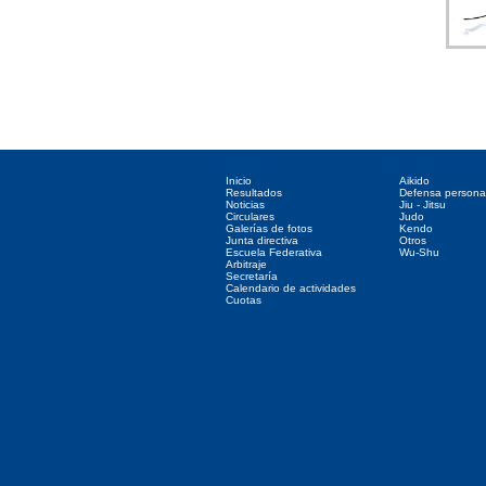
Directorio web
Deportes asociados
Inicio
Aikido
Resultados
Defensa persona
Noticias
Jiu - Jitsu
Circulares
Judo
Galerías de fotos
Kendo
Junta directiva
Otros
Escuela Federativa
Wu-Shu
Arbitraje
Secretaría
Calendario de actividades
Cuotas