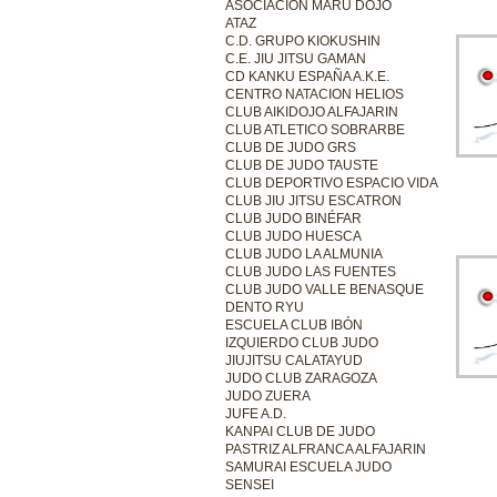
ASOCIACIÓN MARU DOJO
ATAZ
C.D. GRUPO KIOKUSHIN
C.E. JIU JITSU GAMAN
CD KANKU ESPAÑA A.K.E.
CENTRO NATACION HELIOS
CLUB AIKIDOJO ALFAJARIN
CLUB ATLETICO SOBRARBE
CLUB DE JUDO GRS
CLUB DE JUDO TAUSTE
CLUB DEPORTIVO ESPACIO VIDA
CLUB JIU JITSU ESCATRON
CLUB JUDO BINÉFAR
CLUB JUDO HUESCA
CLUB JUDO LA ALMUNIA
CLUB JUDO LAS FUENTES
CLUB JUDO VALLE BENASQUE
DENTO RYU
ESCUELA CLUB IBÓN
IZQUIERDO CLUB JUDO
JIUJITSU CALATAYUD
JUDO CLUB ZARAGOZA
JUDO ZUERA
JUFE A.D.
KANPAI CLUB DE JUDO
PASTRIZ ALFRANCA ALFAJARIN
SAMURAI ESCUELA JUDO
SENSEI