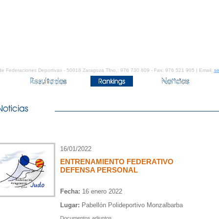
de Federaciones Deportivas - 50018 Zaragoza Tfno.: 976 730 809 - Fax: 976 521 905 | Email:
se
16/01/2022
ENTRENAMIENTO FEDERATIVO
DEFENSA PERSONAL
Fecha:
16 enero 2022
Lugar:
Pabellón Polideportivo Monzalbarba
Documentos adjuntos