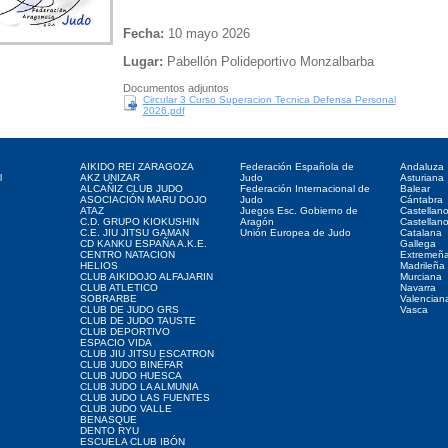
Fecha:
10 mayo 2026
Lugar:
Pabellón Polideportivo Monzalbarba
Documentos adjuntos
Circular 3 Curso Superacion Tecnica Defensa Personal
2026.pdf
Clubes web
Web de interés
Federaciones
AIKIDO REI ZARAGOZA
Federación Española de
Andaluza
l
AKZ UNIZAR
Judo
Asturiana
ALCAÑIZ CLUB JUDO
Federación Internacional de
Balear
ASOCIACIÓN MARU DOJO
Judo
Cántabra
ATAZ
Juegos Esc. Gobierno de
Castellan
C.D. GRUPO KIOKUSHIN
Aragón
Castellan
C.E. JIU JITSU GAMAN
Unión Europea de Judo
Catalana
CD KANKU ESPAÑA A.K.E.
Gallega
CENTRO NATACION
Extremeñ
HELIOS
Madrileña
CLUB AIKIDOJO ALFAJARIN
Murciana
CLUB ATLETICO
Navarra
SOBRARBE
Valencian
CLUB DE JUDO GRS
Vasca
CLUB DE JUDO TAUSTE
CLUB DEPORTIVO
ESPACIO VIDA
CLUB JIU JITSU ESCATRON
CLUB JUDO BINÉFAR
CLUB JUDO HUESCA
CLUB JUDO LA ALMUNIA
CLUB JUDO LAS FUENTES
CLUB JUDO VALLE
BENASQUE
DENTO RYU
ESCUELA CLUB IBÓN