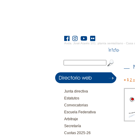
Avda. José Atarés 101. planta semisótano - Casa 
«
1
2
»
Junta directiva
Estatutos
Convocatorias
Escuela Federativa
Arbitraje
Secretaría
Cuotas 2025-26