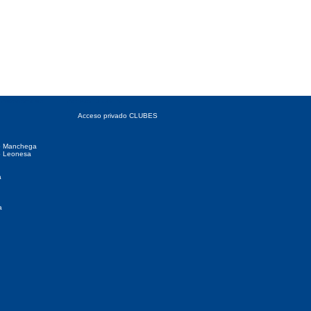
 Autonómicas
Acceso CLUBES
Acceso privado CLUBES
o Manchega
o Leonesa
a
a