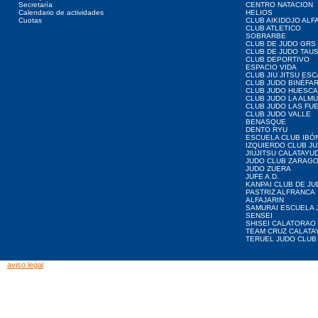
Secretaría
CENTRO NATACION
Calendario de actividades
HELIOS
Cuotas
CLUB AIKIDOJO ALF
CLUB ATLETICO
SOBRARBE
CLUB DE JUDO GRS
CLUB DE JUDO TAU
CLUB DEPORTIVO
ESPACIO VIDA
CLUB JIU JITSU ES
CLUB JUDO BINÉFA
CLUB JUDO HUESCA
CLUB JUDO LA ALMU
CLUB JUDO LAS FU
CLUB JUDO VALLE
BENASQUE
DENTO RYU
ESCUELA CLUB IBÓ
IZQUIERDO CLUB J
JIUJITSU CALATAYU
JUDO CLUB ZARAG
JUDO ZUERA
JUFE A.D.
KANPAI CLUB DE JU
PASTRIZ ALFRANCA
ALFAJARIN
SAMURAI ESCUELA 
SENSEI
SHISEI CALATORAO
TEAM CRUZ CALATA
TERUEL JUDO CLUB
aviso legal