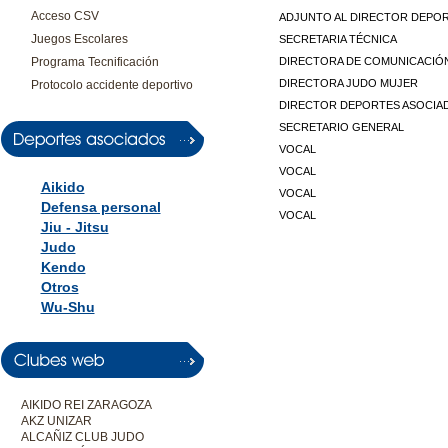
Acceso CSV
ADJUNTO AL DIRECTOR DEPO
Juegos Escolares
SECRETARIA TÉCNICA
Programa Tecnificación
DIRECTORA DE COMUNICACIÓ
DIRECTORA JUDO MUJER
Protocolo accidente deportivo
DIRECTOR DEPORTES ASOCIA
SECRETARIO GENERAL
VOCAL
VOCAL
Aikido
VOCAL
Defensa personal
VOCAL
Jiu - Jitsu
Judo
Kendo
Otros
Wu-Shu
AIKIDO REI ZARAGOZA
AKZ UNIZAR
ALCAÑIZ CLUB JUDO