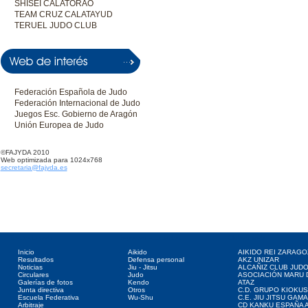
SHISEI CALATORAO
TEAM CRUZ CALATAYUD
TERUEL JUDO CLUB
Federación Española de Judo
Federación Internacional de Judo
Juegos Esc. Gobierno de Aragón
Unión Europea de Judo
©FAJYDA 2010
Web optimizada para 1024x768
secretaria@fajyda.es
Directorio web
Deportes asociados
Clubes web
Inicio
Aikido
AIKIDO REI ZARAGO
Resultados
Defensa personal
AKZ UNIZAR
Noticias
Jiu - Jitsu
ALCAÑIZ CLUB JUD
Circulares
Judo
ASOCIACIÓN MARU 
Galerías de fotos
Kendo
ATAZ
Junta directiva
Otros
C.D. GRUPO KIOKUS
Escuela Federativa
Wu-Shu
C.E. JIU JITSU GAM
Arbitraje
CD KANKU ESPAÑA A