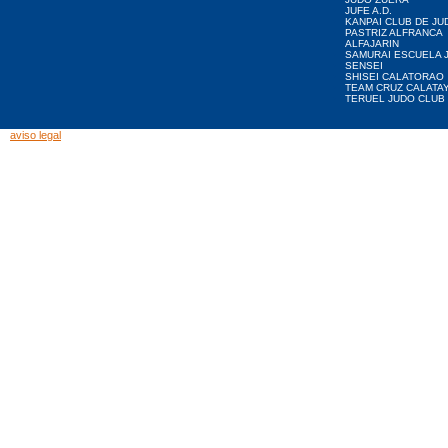
JUFE A.D.
KANPAI CLUB DE JU
PASTRIZ ALFRANCA
ALFAJARIN
SAMURAI ESCUELA 
SENSEI
SHISEI CALATORAO
TEAM CRUZ CALATA
TERUEL JUDO CLUB
aviso legal