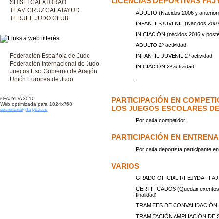
LICENCIAS DEPORTIVAS FAJ
SHISEI CALATORAO
TEAM CRUZ CALATAYUD
ADULTO (Nacidos 2006 y anterior
TERUEL JUDO CLUB
INFANTIL-JUVENIL (Nacidos 2007
INICIACIÓN (nacidos 2016 y poste
ADULTO 2ª actividad
Federación Española de Judo
INFANTIL-JUVENIL 2ª actividad
Federación Internacional de Judo
INICIACIÓN 2ª actividad
Juegos Esc. Gobierno de Aragón
.
Unión Europea de Judo
©FAJYDA 2010
PARTICIPACIÓN EN COMPETI
Web optimizada para 1024x768
LOS JUEGOS ESCOLARES D
secretaria@fajyda.es
Por cada competidor
PARTICIPACIÓN EN ENTRENA
Por cada deportista participante e
VARIOS
GRADO OFICIAL RFEJYDA - FA
CERTIFICADOS (Quedan exentos lo
finalidad)
TRAMITES DE CONVALIDACIÓN
TRAMITACIÓN AMPLIACIÓN DE 