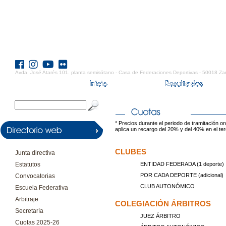
Avda. José Atarés 101. planta semisótano - Casa de Federaciones Deportivas - 50018 Za
* Precios durante el periodo de tramitación or
aplica un recargo del 20% y del 40% en el te
CLUBES
Junta directiva
Estatutos
ENTIDAD FEDERADA (1 deporte)
POR CADA DEPORTE (adicional)
Convocatorias
CLUB AUTONÓMICO
Escuela Federativa
Arbitraje
COLEGIACIÓN ÁRBITROS
Secretaría
JUEZ ÁRBITRO
Cuotas 2025-26