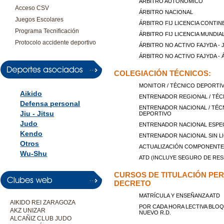
ÁRBITRO AUTONÓMICO
Acceso CSV
ÁRBITRO NACIONAL
Juegos Escolares
ÁRBITRO FIJ LICENCIA CONTIN
Programa Tecnificación
ÁRBITRO FIJ LICENCIA MUNDIA
Protocolo accidente deportivo
ÁRBITRO NO ACTIVO FAJYDA -
ÁRBITRO NO ACTIVO FAJYDA -
COLEGIACIÓN TÉCNICOS:
MONITOR / TÉCNICO DEPORTIV
Aikido
ENTRENADOR REGIONAL / TÉC
Defensa personal
ENTRENADOR NACIONAL / TÉC
Jiu - Jitsu
DEPORTIVO
Judo
ENTRENADOR NACIONAL ESPEC
Kendo
ENTRENADOR NACIONAL SIN LI
Otros
ACTUALIZACIÓN COMPONENTE
Wu-Shu
ATD (INCLUYE SEGURO DE RES
CURSOS DE TITULACIÓN PER
DECRETO
MATRÍCULA Y ENSEÑANZA ATD
AIKIDO REI ZARAGOZA
POR CADA HORA LECTIVA BLOQ
AKZ UNIZAR
NUEVO R.D.
ALCAÑIZ CLUB JUDO