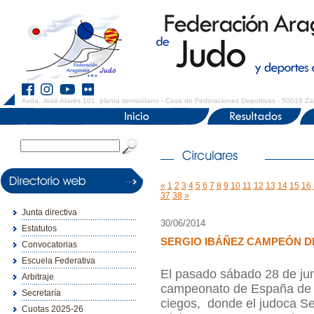
Avda. José Atarés 101. planta semisótano - Casa de Federaciones Deportivas - 50018 Za
«
1
2
3
4
5
6
7
8
9
10
11
12
13
14
15
16
37
38
»
Junta directiva
30/06/2014
Estatutos
SERGIO IBÁÑEZ CAMPEÓN DE
Convocatorias
Escuela Federativa
El pasado sábado 28 de jun
Arbitraje
campeonato de España de l
Secretaría
ciegos, donde el judoca Se
Cuotas 2025-26