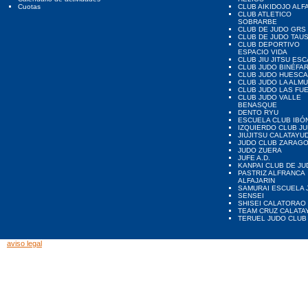
Cuotas
CLUB AIKIDOJO ALF
CLUB ATLETICO
SOBRARBE
CLUB DE JUDO GRS
CLUB DE JUDO TAU
CLUB DEPORTIVO
ESPACIO VIDA
CLUB JIU JITSU ES
CLUB JUDO BINÉFA
CLUB JUDO HUESCA
CLUB JUDO LA ALMU
CLUB JUDO LAS FU
CLUB JUDO VALLE
BENASQUE
DENTO RYU
ESCUELA CLUB IBÓ
IZQUIERDO CLUB J
JIUJITSU CALATAYU
JUDO CLUB ZARAG
JUDO ZUERA
JUFE A.D.
KANPAI CLUB DE JU
PASTRIZ ALFRANCA
ALFAJARIN
SAMURAI ESCUELA 
SENSEI
SHISEI CALATORAO
TEAM CRUZ CALATA
TERUEL JUDO CLUB
aviso legal