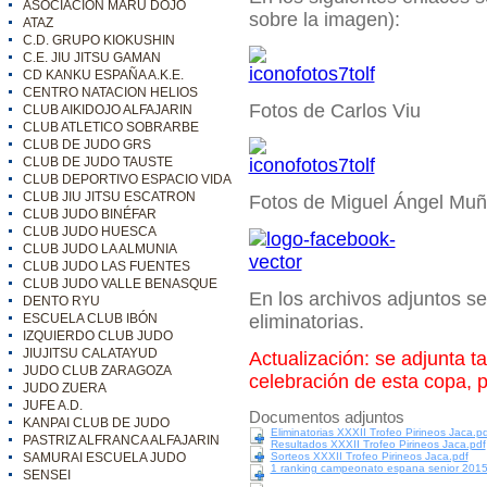
ASOCIACIÓN MARU DOJO
sobre la imagen):
ATAZ
C.D. GRUPO KIOKUSHIN
C.E. JIU JITSU GAMAN
CD KANKU ESPAÑA A.K.E.
CENTRO NATACION HELIOS
Fotos de Carlos Viu
CLUB AIKIDOJO ALFAJARIN
CLUB ATLETICO SOBRARBE
CLUB DE JUDO GRS
CLUB DE JUDO TAUSTE
CLUB DEPORTIVO ESPACIO VIDA
CLUB JIU JITSU ESCATRON
Fotos de Miguel Ángel Mu
CLUB JUDO BINÉFAR
CLUB JUDO HUESCA
CLUB JUDO LA ALMUNIA
CLUB JUDO LAS FUENTES
CLUB JUDO VALLE BENASQUE
En los archivos adjuntos se
DENTO RYU
ESCUELA CLUB IBÓN
eliminatorias.
IZQUIERDO CLUB JUDO
JIUJITSU CALATAYUD
Actualización: se adjunta ta
JUDO CLUB ZARAGOZA
celebración de esta copa, 
JUDO ZUERA
JUFE A.D.
Documentos adjuntos
KANPAI CLUB DE JUDO
Eliminatorias XXXII Trofeo Pirineos Jaca.pd
PASTRIZ ALFRANCA ALFAJARIN
Resultados XXXII Trofeo Pirineos Jaca.pdf
SAMURAI ESCUELA JUDO
Sorteos XXXII Trofeo Pirineos Jaca.pdf
1 ranking campeonato espana senior 2015 
SENSEI