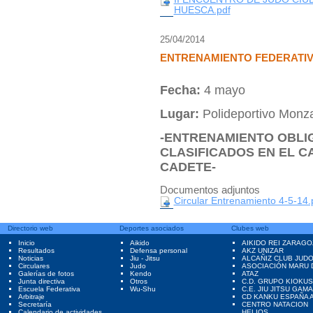
HUESCA.pdf
25/04/2014
ENTRENAMIENTO FEDERATIVO
Fecha:
4 mayo
Lugar:
Polideportivo Monz
-ENTRENAMIENTO OBLI
CLASIFICADOS EN EL C
CADETE-
Documentos adjuntos
Circular Entrenamiento 4-5-14.
Directorio web
Deportes asociados
Clubes web
Inicio
Aikido
AIKIDO REI ZARAGO
Resultados
Defensa personal
AKZ UNIZAR
Noticias
Jiu - Jitsu
ALCAÑIZ CLUB JUD
Circulares
Judo
ASOCIACIÓN MARU 
Galerías de fotos
Kendo
ATAZ
Junta directiva
Otros
C.D. GRUPO KIOKUS
Escuela Federativa
Wu-Shu
C.E. JIU JITSU GAM
Arbitraje
CD KANKU ESPAÑA A
Secretaría
CENTRO NATACION
Calendario de actividades
HELIOS