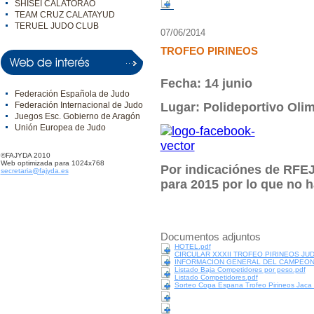
SHISEI CALATORAO
TEAM CRUZ CALATAYUD
TERUEL JUDO CLUB
07/06/2014
TROFEO PIRINEOS
Fecha:
14 junio
Federación Española de Judo
Federación Internacional de Judo
Lugar:
Polideportivo Olim
Juegos Esc. Gobierno de Aragón
Unión Europea de Judo
©FAJYDA 2010
Web optimizada para 1024x768
Por indicaciónes de RFEJ
secretaria@fajyda.es
para 2015 por lo que no h
Documentos adjuntos
HOTEL.pdf
CIRCULAR XXXII TROFEO PIRINEOS JUD
INFORMACION GENERAL DEL CAMPEON
Listado Baja Competidores por peso.pdf
Listado Competidores.pdf
Sorteo Copa Espana Trofeo Pirineos Jaca