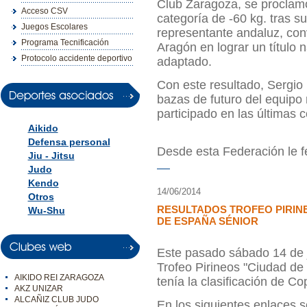
Club Zaragoza, se procla
Acceso CSV
categoría de -60 kg. tras su
Juegos Escolares
representante andaluz, conv
Programa Tecnificación
Aragón en lograr un título 
Protocolo accidente deportivo
adaptado.
Con este resultado, Sergio
bazas de futuro del equipo
participado en las últimas 
Aikido
Defensa personal
Desde esta Federación le fe
Jiu - Jitsu
Judo
Kendo
14/06/2014
Otros
RESULTADOS TROFEO PIRINE
Wu-Shu
DE ESPAÑA SÉNIOR
Este pasado sábado 14 de j
Trofeo Pirineos "Ciudad d
AIKIDO REI ZARAGOZA
tenía la clasificación de C
AKZ UNIZAR
ALCAÑIZ CLUB JUDO
En los siguientes enlaces s