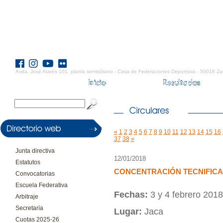
Avda. José Atarés 101. planta semisótano - Casa de Federaciones Deportivas - 50018 Za
«
1
2
3
4
5
6
7
8
9
10
11
12
13
14
15
16
37
38
»
Junta directiva
12/01/2018
Estatutos
CONCENTRACIÓN TECNIFICA
Convocatorias
Escuela Federativa
Fechas:
3 y 4 febrero 2018
Arbitraje
Secretaría
Lugar:
Jaca
Cuotas 2025-26