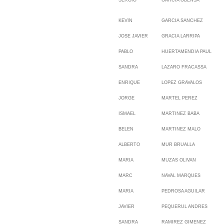
KEVIN
GARCIA SANCHEZ
JOSE JAVIER
GRACIA LARRIPA
PABLO
HUERTAMENDIA PAUL
SANDRA
LAZARO FRACASSA
ENRIQUE
LOPEZ GRAVALOS
JORGE
MARTEL PEREZ
ISMAEL
MARTINEZ BABA
BELEN
MARTINEZ MALO
ALBERTO
MUR BRUALLA
MARIA
MUZAS OLIVAN
MARC
NAVAL MARQUES
MARIA
PEDROSA AGUILAR
JAVIER
PEQUERUL ANDRES
SANDRA
RAMIREZ GIMENEZ