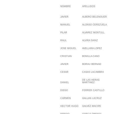
NOMBRE
APELLIDOS
JAVIER
ALBERO BELENGUER
MANUEL
ALONSO CEREZUELA
PILAR
ALVAREZ MONTULL
RAUL
ALVIRA SAINZ
JOSE MIGUEL
AVELLANA LOPEZ
CRISTIAN
BONILLA CANO
JAVIER
BORAU BERNAD
CESAR
CASAS LACAMBRA
DE LAS HERAS
DANIEL
MARTINEZ
DIEGO
FERRER CASTILLO
CARMEN
GALLAN LACRUZ
HECTOR HUGO
GALVEZ MACIPE
SERGIO
GARCIA
OBENSA