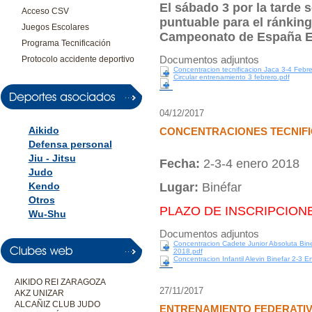
El sábado 3 por la tarde 
Acceso CSV
puntuable para el ránking
Juegos Escolares
Campeonato de España E
Programa Tecnificación
Documentos adjuntos
Protocolo accidente deportivo
Concentracion tecnificacion Jaca 3-4 Febre
Circular entrenamiento 3 febrero.pdf
04/12/2017
Aikido
CONCENTRACIONES TECNIFI
Defensa personal
Jiu - Jitsu
Fecha:
2-3-4 enero 2018
Judo
Kendo
Lugar:
Binéfar
Otros
PLAZO DE INSCRIPCIO
Wu-Shu
Documentos adjuntos
Concentracion Cadete Junior Absoluta Bin
2018.pdf
Concentracion Infantil Alevin Binefar 2-3 
AIKIDO REI ZARAGOZA
27/11/2017
AKZ UNIZAR
ALCAÑIZ CLUB JUDO
ENTRENAMIENTO FEDERATI