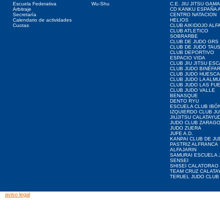
Escuela Federativa
Wu-Shu
C.E. JIU JITSU GAM
Arbitraje
CD KANKU ESPAÑA A
Secretaría
CENTRO NATACION
Calendario de actividades
HELIOS
Cuotas
CLUB AIKIDOJO ALF
CLUB ATLETICO
SOBRARBE
CLUB DE JUDO GRS
CLUB DE JUDO TAU
CLUB DEPORTIVO
ESPACIO VIDA
CLUB JIU JITSU ES
CLUB JUDO BINÉFA
CLUB JUDO HUESCA
CLUB JUDO LA ALMU
CLUB JUDO LAS FU
CLUB JUDO VALLE
BENASQUE
DENTO RYU
ESCUELA CLUB IBÓ
IZQUIERDO CLUB J
JIUJITSU CALATAYU
JUDO CLUB ZARAG
JUDO ZUERA
JUFE A.D.
KANPAI CLUB DE JU
PASTRIZ ALFRANCA
ALFAJARIN
SAMURAI ESCUELA 
SENSEI
SHISEI CALATORAO
TEAM CRUZ CALATA
TERUEL JUDO CLUB
aviso legal