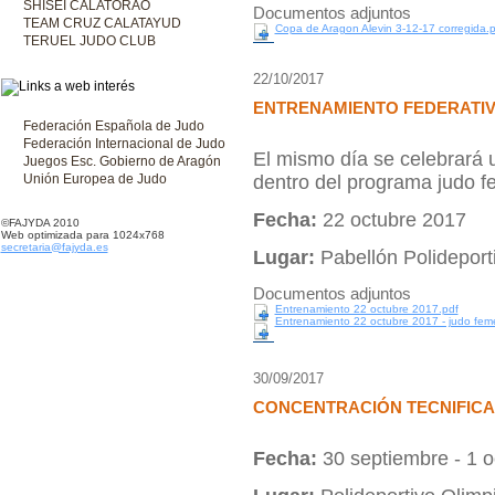
SHISEI CALATORAO
Documentos adjuntos
TEAM CRUZ CALATAYUD
Copa de Aragon Alevin 3-12-17 corregida.p
TERUEL JUDO CLUB
22/10/2017
ENTRENAMIENTO FEDERATI
Federación Española de Judo
Federación Internacional de Judo
El mismo día se celebrará 
Juegos Esc. Gobierno de Aragón
Unión Europea de Judo
dentro del programa judo 
Fecha:
22 octubre 2017
©FAJYDA 2010
Web optimizada para 1024x768
secretaria@fajyda.es
Lugar:
Pabellón Polidepor
Documentos adjuntos
Entrenamiento 22 octubre 2017.pdf
Entrenamiento 22 octubre 2017 - judo fem
30/09/2017
CONCENTRACIÓN TECNIFICA
Fecha:
30 septiembre - 1 o