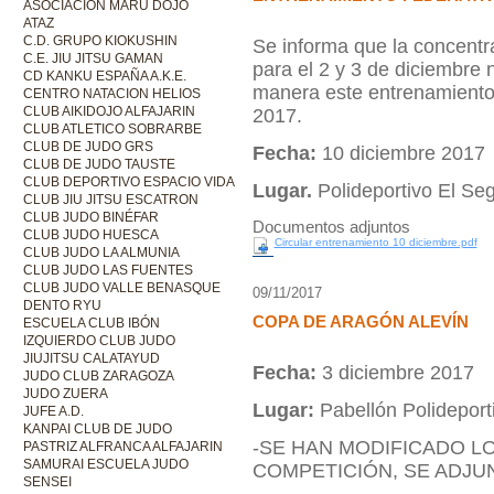
ASOCIACIÓN MARU DOJO
ATAZ
C.D. GRUPO KIOKUSHIN
Se informa que la concentr
C.E. JIU JITSU GAMAN
para el 2 y 3 de diciembre 
CD KANKU ESPAÑA A.K.E.
manera este entrenamiento 
CENTRO NATACION HELIOS
CLUB AIKIDOJO ALFAJARIN
2017.
CLUB ATLETICO SOBRARBE
CLUB DE JUDO GRS
Fecha:
10 diciembre 2017
CLUB DE JUDO TAUSTE
CLUB DEPORTIVO ESPACIO VIDA
Lugar.
Polideportivo El Seg
CLUB JIU JITSU ESCATRON
CLUB JUDO BINÉFAR
Documentos adjuntos
CLUB JUDO HUESCA
Circular entrenamiento 10 diciembre.pdf
CLUB JUDO LA ALMUNIA
CLUB JUDO LAS FUENTES
CLUB JUDO VALLE BENASQUE
09/11/2017
DENTO RYU
COPA DE ARAGÓN ALEVÍN
ESCUELA CLUB IBÓN
IZQUIERDO CLUB JUDO
JIUJITSU CALATAYUD
Fecha:
3 diciembre 2017
JUDO CLUB ZARAGOZA
JUDO ZUERA
Lugar:
Pabellón Polidepor
JUFE A.D.
KANPAI CLUB DE JUDO
-SE HAN MODIFICADO L
PASTRIZ ALFRANCA ALFAJARIN
SAMURAI ESCUELA JUDO
COMPETICIÓN, SE ADJU
SENSEI