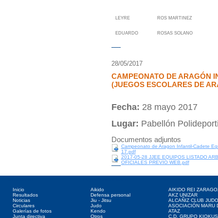
LEYRE
ROS MARTINEZ
EDUARDO
ROSAS SOLANO
28/05/2017
CAMPEONATO DE ARAGÓN IN
(JUEGOS ESCOLARES DE AR
Fecha:
28 mayo 2017
Lugar:
Pabellón Polidepor
Documentos adjuntos
Campeonato de Aragon Infantil-Cadete Eq
17.pdf
2017-05-28 JJEE EQUIPOS LISTADO AR
OFICIALES PREVIO WEB.pdf
Directorio web
Deportes asociados
Clubes web
Inicio
Aikido
AIKIDO REI ZARAGO
Resultados
Defensa personal
AKZ UNIZAR
Noticias
Jiu - Jitsu
ALCAÑIZ CLUB JUD
Circulares
Judo
ASOCIACIÓN MARU 
Galerías de fotos
Kendo
ATAZ
Junta directiva
Otros
C.D. GRUPO KIOKUS