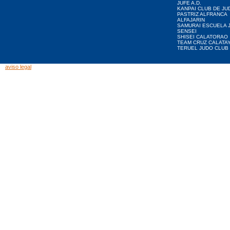
JUFE A.D.
KANPAI CLUB DE JU
PASTRIZ ALFRANCA
ALFAJARIN
SAMURAI ESCUELA 
SENSEI
SHISEI CALATORAO
TEAM CRUZ CALATA
TERUEL JUDO CLUB
aviso legal