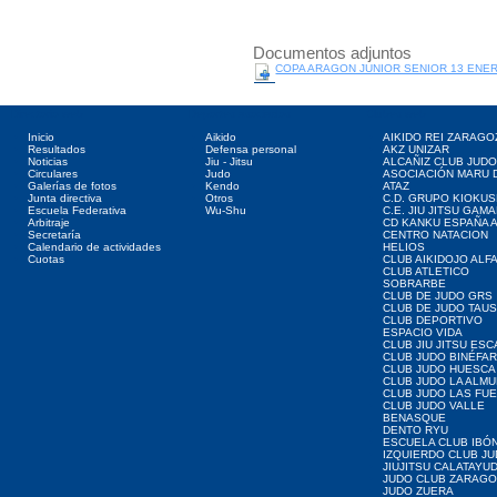
Documentos adjuntos
COPA ARAGON JUNIOR SENIOR 13 ENER
Directorio web
Deportes asociados
Clubes web
Inicio
Aikido
AIKIDO REI ZARAGO
Resultados
Defensa personal
AKZ UNIZAR
Noticias
Jiu - Jitsu
ALCAÑIZ CLUB JUD
Circulares
Judo
ASOCIACIÓN MARU 
Galerías de fotos
Kendo
ATAZ
Junta directiva
Otros
C.D. GRUPO KIOKUS
Escuela Federativa
Wu-Shu
C.E. JIU JITSU GAM
Arbitraje
CD KANKU ESPAÑA A
Secretaría
CENTRO NATACION
Calendario de actividades
HELIOS
Cuotas
CLUB AIKIDOJO ALF
CLUB ATLETICO
SOBRARBE
CLUB DE JUDO GRS
CLUB DE JUDO TAU
CLUB DEPORTIVO
ESPACIO VIDA
CLUB JIU JITSU ES
CLUB JUDO BINÉFA
CLUB JUDO HUESCA
CLUB JUDO LA ALMU
CLUB JUDO LAS FU
CLUB JUDO VALLE
BENASQUE
DENTO RYU
ESCUELA CLUB IBÓ
IZQUIERDO CLUB J
JIUJITSU CALATAYU
JUDO CLUB ZARAG
JUDO ZUERA