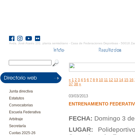
Avda. José Atarés 101. planta semisótano - Casa de Federaciones Deportivas - 50018 Za
«
1
2
3
4
5
6
7
8
9
10
11
12
13
14
15
16
37
38
»
Junta directiva
03/03/2013
Estatutos
ENTRENAMIENTO FEDERATI
Convocatorias
Escuela Federativa
FECHA:
Domingo 3 de
Arbitraje
Secretaría
LUGAR:
Polideporti
Cuotas 2025-26