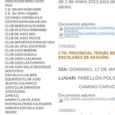
de 1 de enero 2013 para las 
ASOCIACIÓN MARU DOJO
ATAZ
sénior.
C.D. GRUPO KIOKUSHIN
C.E. JIU JITSU GAMAN
CD KANKU ESPAÑA A.K.E.
CENTRO NATACION HELIOS
Documentos adjuntos
CLUB AIKIDOJO ALFAJARIN
PUNTUACIONES RANKING CATEGORIAS 
CLUB ATLETICO SOBRARBE
SENIOR.pdf
PUNTUACIONES RANKING CATEGORIAS 
CLUB DE JUDO GRS
CADETE.pdf
CLUB DE JUDO TAUSTE
CLUB DEPORTIVO ESPACIO VIDA
17/02/2013
CLUB JIU JITSU ESCATRON
CLUB JUDO BINÉFAR
CTO. PROVINCIAL TERUEL BE
CLUB JUDO HUESCA
ESCOLARES DE ARAGÓN)
CLUB JUDO LA ALMUNIA
CLUB JUDO LAS FUENTES
CLUB JUDO VALLE BENASQUE
DÍA:
DOMINGO, 17 DE M
DENTO RYU
ESCUELA CLUB IBÓN
LUGAR:
PABELLÓN POLI
IZQUIERDO CLUB JUDO
JIUJITSU CALATAYUD
CAMINO CAPUCHINOS
JUDO CLUB ZARAGOZA
JUDO ZUERA
Documentos adjuntos
JUFE A.D.
CTO. TERUEL BENJAMIN ALEVIN 17 MAR
KANPAI CLUB DE JUDO
PASTRIZ ALFRANCA ALFAJARIN
SAMURAI ESCUELA JUDO
17/02/2013
SENSEI