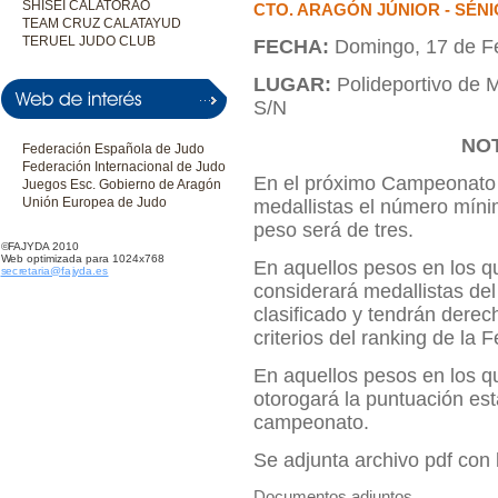
SHISEI CALATORAO
CTO. ARAGÓN JÚNIOR - SÉNI
TEAM CRUZ CALATAYUD
TERUEL JUDO CLUB
FECHA:
Domingo, 17 de F
LUGAR:
Polideportivo de 
S/N
NO
Federación Española de Judo
Federación Internacional de Judo
En el próximo Campeonato 
Juegos Esc. Gobierno de Aragón
Unión Europea de Judo
medallistas el número míni
peso será de tres.
©FAJYDA 2010
Web optimizada para 1024x768
En aquellos pesos en los q
secretaria@fajyda.es
considerará medallistas de
clasificado y tendrán derec
criterios del ranking de la
En aquellos pesos en los qu
otorogará la puntuación es
campeonato.
Se adjunta archivo pdf con l
Documentos adjuntos