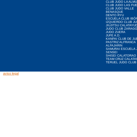
CLUB JUDO LA ALMU
CLUB JUDO LAS FU
CLUB JUDO VALLE
BENASQUE
DENTO RYU
ESCUELA CLUB IBÓ
IZQUIERDO CLUB J
JIUJITSU CALATAYU
JUDO CLUB ZARAG
JUDO ZUERA
JUFE A.D.
KANPAI CLUB DE JU
PASTRIZ ALFRANCA
ALFAJARIN
SAMURAI ESCUELA 
SENSEI
SHISEI CALATORAO
TEAM CRUZ CALATA
TERUEL JUDO CLUB
aviso legal