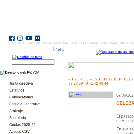
Avda. José Atarés 101. planta semisótano - Casa de Federaciones Deportivas - 50018 Za
«
1
2
3
4
5
6
7
8
9
10
11
12
13
14
15
16
Junta directiva
37
38
39
40
41
42
43
44
»
Estatutos
07/06/202
Convocatorias
CELEBR
Escuela Federativa
Arbitraje
El pasado 
Secretaría
de Huesca
Cuotas 2025-26
En ella se
Acceso CSV
último añ