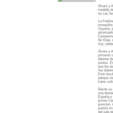
Álvaro y A
medalla d
en Las Ve
La Federa
enorgulle
Gayarre, 
alcanzado 
Campeonat
No Kata, 
hoy, sába
Álvaro y 
primeros d
delante de
puntos. En
que les as
fue obteni
Este resul
parejas e
katas sub
Desde su 
una desta
España y 
primer Ca
posición. 
puesto en 
del judo d