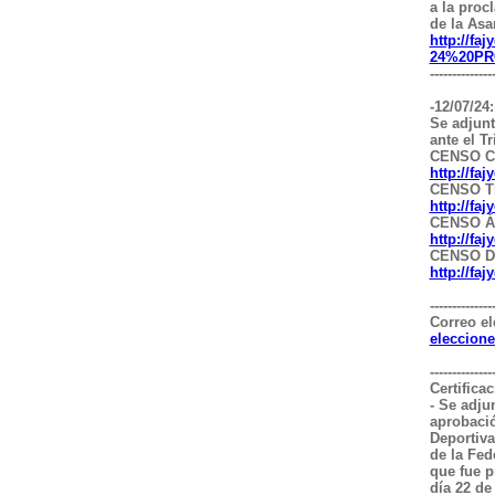
a la proc
de la Asa
http://fa
24%20PR
--------------
-12/07/24
Se adjunt
ante el T
CENSO C
http://f
CENSO T
http://f
CENSO Á
http://f
CENSO D
http://f
--------------
Correo el
eleccion
--------------
Certificac
- Se adju
aprobació
Deportiva
de la Fe
que fue p
día 22 de