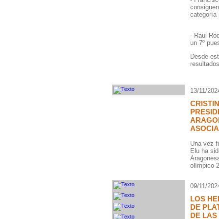
consiguen
categoría 
- Raul Ro
un 7º pue
Desde est
resultados
13/11/202
CRISTI
PRESID
ARAGON
ASOCI
Una vez fi
Elu ha si
Aragonesa
olímpico 
09/11/202
LOS H
DE PLA
DE LAS