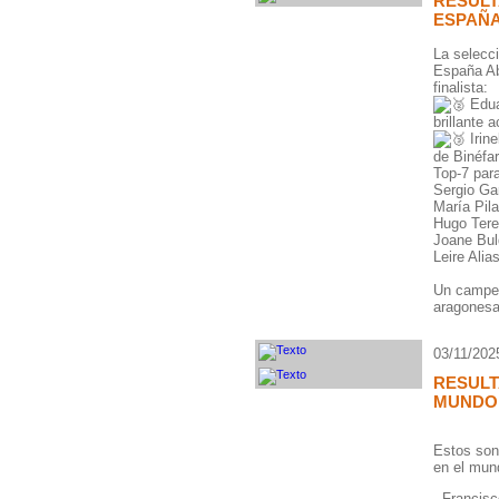
RESUL
ESPAÑA
La selecc
España Ab
finalista:
Edua
brillante 
Irine
de Binéfar
Top-7 par
Sergio Gar
María Pila
Hugo Teres
Joane Buld
Leire Alia
Un campeo
aragonesa
03/11/202
RESUL
MUNDO D
Estos son
en el mund
- Francisc