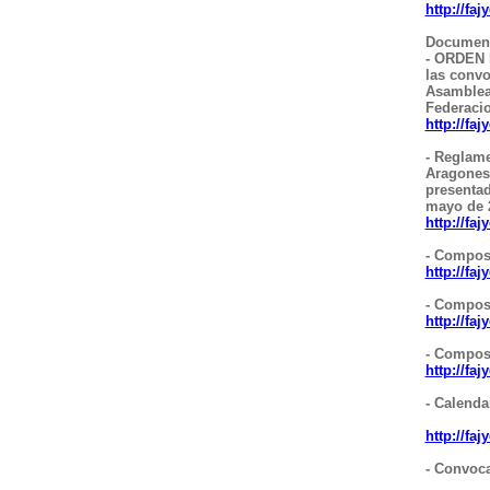
http://fa
Document
- ORDEN P
las convo
Asambleas
Federaci
http://fa
- Reglame
Aragones
presentad
mayo de 
http://fa
- Compos
http://fa
- Composi
http://fa
- Compos
http://f
- Calenda
http://f
- Convoc