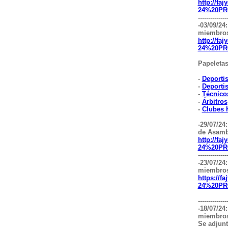
http://fa
24%20PR
--------------
-03/09/24
miembros
http://fa
24%20PR
Papeletas
-
Deporti
-
Deporti
-
Técnico
-
Árbitros
-
Clubes 
-29/07/24
de Asamb
http://fa
24%20PR
--------------
-23/07/24
miembros
https://f
24%20PR
--------------
-18/07/24
miembros
Se adjunt