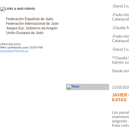
-David Cr
-Pedro Al
Federación Española de Judo
Calatayud
Federación Internacional de Judo
-Claudia 
Juegos Esc. Gobierno de Aragón
Unión Europea de Judo
-Pedro Al
Calatayud
©FAJYDA 2010
Web optimizada para 1024x768
-David Cr
secretaria@fajyda.es
**Claudia 
trámite su
Desde est
21/02/202
JAVIER
KATAS
Los pasad
exámenes d
aragonés J
Kata como 