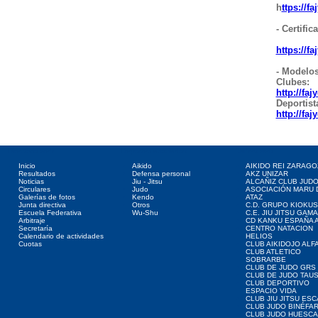
h
ttps://
- Certifi
https://
- Modelos
Clubes:
http://f
Deportist
http://f
Directorio web
Deportes asociados
Clubes web
Inicio
Aikido
AIKIDO REI ZARAGO
Resultados
Defensa personal
AKZ UNIZAR
Noticias
Jiu - Jitsu
ALCAÑIZ CLUB JUD
Circulares
Judo
ASOCIACIÓN MARU 
Galerías de fotos
Kendo
ATAZ
Junta directiva
Otros
C.D. GRUPO KIOKUS
Escuela Federativa
Wu-Shu
C.E. JIU JITSU GAM
Arbitraje
CD KANKU ESPAÑA A
Secretaría
CENTRO NATACION
Calendario de actividades
HELIOS
Cuotas
CLUB AIKIDOJO ALF
CLUB ATLETICO
SOBRARBE
CLUB DE JUDO GRS
CLUB DE JUDO TAU
CLUB DEPORTIVO
ESPACIO VIDA
CLUB JIU JITSU ES
CLUB JUDO BINÉFA
CLUB JUDO HUESCA