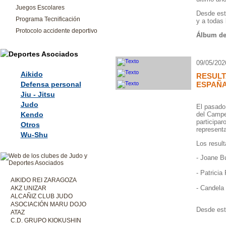
Juegos Escolares
Desde est
Programa Tecnificación
y a todas
Protocolo accidente deportivo
Álbum de 
09/05/202
Aikido
RESUL
Defensa personal
ESPAÑA
Jiu - Jitsu
Judo
El pasado
Kendo
del Campe
participar
Otros
represent
Wu-Shu
Los resul
- Joane B
- Patricia
AIKIDO REI ZARAGOZA
- Candela
AKZ UNIZAR
ALCAÑIZ CLUB JUDO
ASOCIACIÓN MARU DOJO
Desde esta
ATAZ
C.D. GRUPO KIOKUSHIN