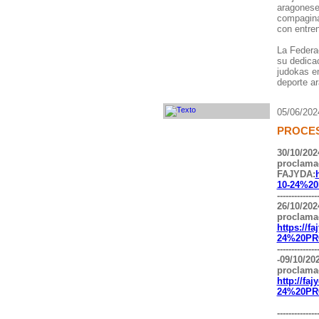
aragonese
compagina
con entre
La Federac
su dedicac
judokas en
deporte a
05/06/202
PROCES
30/10/202
proclamac
FAJYDA:
10-24%2
--------------
26/10/202
proclamac
https://f
24%20PR
--------------
-09/10/20
proclamac
http://fa
24%20PR
--------------