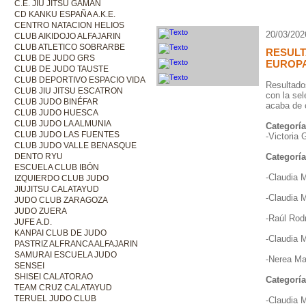
C.E. JIU JITSU GAMAN
CD KANKU ESPAÑA A.K.E.
CENTRO NATACION HELIOS
20/03/202
CLUB AIKIDOJO ALFAJARIN
CLUB ATLETICO SOBRARBE
RESUL
CLUB DE JUDO GRS
EUROPA 
CLUB DE JUDO TAUSTE
CLUB DEPORTIVO ESPACIO VIDA
Resultado
CLUB JIU JITSU ESCATRON
con la se
CLUB JUDO BINÉFAR
acaba de c
CLUB JUDO HUESCA
CLUB JUDO LA ALMUNIA
Categoría
CLUB JUDO LAS FUENTES
-Victoria
CLUB JUDO VALLE BENASQUE
DENTO RYU
Categoría
ESCUELA CLUB IBÓN
-Claudia 
IZQUIERDO CLUB JUDO
JIUJITSU CALATAYUD
-Claudia 
JUDO CLUB ZARAGOZA
JUDO ZUERA
-Raúl Rod
JUFE A.D.
KANPAI CLUB DE JUDO
-Claudia 
PASTRIZ ALFRANCA ALFAJARIN
SAMURAI ESCUELA JUDO
-Nerea Ma
SENSEI
SHISEI CALATORAO
Categoría
TEAM CRUZ CALATAYUD
TERUEL JUDO CLUB
-Claudia 