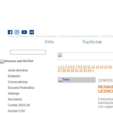
Avda. José Atarés 101. planta semisótano - Casa de Federaciones Deportivas - 50018 Za
«
1
2
3
4
5
6
7
8
9
10
11
12
13
14
15
16
Junta directiva
37
38
39
40
41
42
43
44
»
Estatutos
11/06/201
Convocatorias
REANUD
Escuela Federativa
LICENC
Arbitraje
Comunicam
Secretaría
tramitació
Cuotas 2025-26
con seguro
Acceso CSV