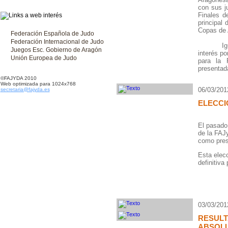
con sus ju
Finales d
principal
Copas de 
Federación Española de Judo
Federación Internacional de Judo
I
Juegos Esc. Gobierno de Aragón
interés po
Unión Europea de Judo
para la 
presentad
©FAJYDA 2010
Web optimizada para 1024x768
06/03/201
secretaria@fajyda.es
ELECCI
El pasado
de la FAJ
como pres
Esta elecc
definitiva
03/03/201
RESUL
ABSOLU