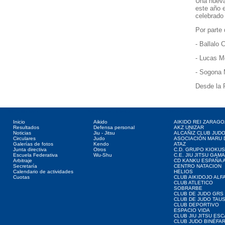
Una nueva
este año 
celebrado 
Por parte 
- Ballalo 
- Lucas M
- Sogona 
Desde la 
Directorio web
Deportes asociados
Clubes web
Inicio
Aikido
AIKIDO REI ZARAGO
Resultados
Defensa personal
AKZ UNIZAR
Noticias
Jiu - Jitsu
ALCAÑIZ CLUB JUD
Circulares
Judo
ASOCIACIÓN MARU 
Galerías de fotos
Kendo
ATAZ
Junta directiva
Otros
C.D. GRUPO KIOKUS
Escuela Federativa
Wu-Shu
C.E. JIU JITSU GAM
Arbitraje
CD KANKU ESPAÑA A
Secretaría
CENTRO NATACION
Calendario de actividades
HELIOS
Cuotas
CLUB AIKIDOJO ALF
CLUB ATLETICO
SOBRARBE
CLUB DE JUDO GRS
CLUB DE JUDO TAU
CLUB DEPORTIVO
ESPACIO VIDA
CLUB JIU JITSU ES
CLUB JUDO BINÉFA