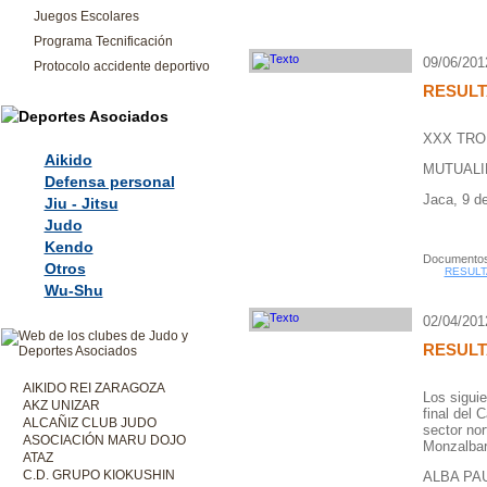
Juegos Escolares
Programa Tecnificación
09/06/201
Protocolo accidente deportivo
RESULT
XXX TROF
Aikido
MUTUALI
Defensa personal
Jaca, 9 de
Jiu - Jitsu
Judo
Kendo
Documentos
Otros
RESULT
Wu-Shu
02/04/201
RESULT
AIKIDO REI ZARAGOZA
Los siguie
AKZ UNIZAR
final del
ALCAÑIZ CLUB JUDO
sector no
ASOCIACIÓN MARU DOJO
Monzalbar
ATAZ
C.D. GRUPO KIOKUSHIN
ALBA PAU 