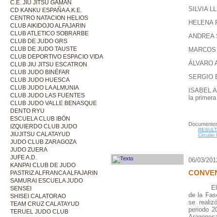
C.E. JIU JITSU GAMAN
SILVIA L
CD KANKU ESPAÑA A.K.E.
CENTRO NATACION HELIOS
HELENA R
CLUB AIKIDOJO ALFAJARIN
CLUB ATLETICO SOBRARBE
ANDREA S
CLUB DE JUDO GRS
CLUB DE JUDO TAUSTE
MARCOS N
CLUB DEPORTIVO ESPACIO VIDA
ÁLVARO A
CLUB JIU JITSU ESCATRON
CLUB JUDO BINÉFAR
SERGIO B
CLUB JUDO HUESCA
CLUB JUDO LA ALMUNIA
ISABEL A
CLUB JUDO LAS FUENTES
la primera
CLUB JUDO VALLE BENASQUE
DENTO RYU
ESCUELA CLUB IBÓN
Documentos
IZQUIERDO CLUB JUDO
RESULT
JIUJITSU CALATAYUD
Circular
JUDO CLUB ZARAGOZA
JUDO ZUERA
JUFE A.D.
06/03/201
KANPAI CLUB DE JUDO
CONVEN
PASTRIZ ALFRANCA ALFAJARIN
SAMURAI ESCUELA JUDO
El
SENSEI
de la Fas
SHISEI CALATORAO
se realiz
TEAM CRUZ CALATAYUD
periodo 2
TERUEL JUDO CLUB
Aragonesa