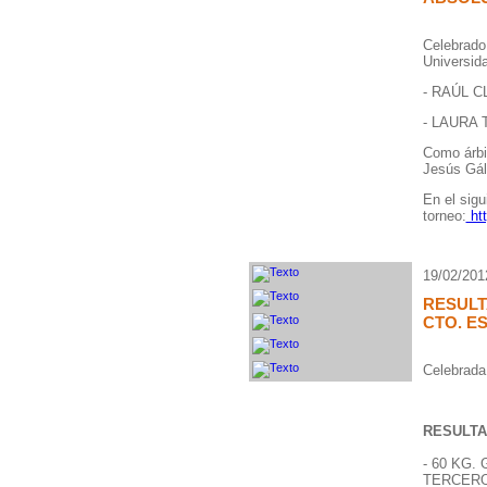
Celebrado 
Universid
- RAÚL C
- LAURA 
Como árbi
Jesús Gál
En el sigu
torneo:
htt
19/02/201
RESULT
CTO. E
Celebrada
RESULTADO
- 60 KG
TERCER