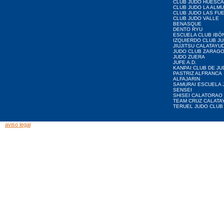
CLUB JUDO HUESCA
CLUB JUDO LA ALMU
CLUB JUDO LAS FU
CLUB JUDO VALLE
BENASQUE
DENTO RYU
ESCUELA CLUB IBÓ
IZQUIERDO CLUB J
JIUJITSU CALATAYU
JUDO CLUB ZARAG
JUDO ZUERA
JUFE A.D.
KANPAI CLUB DE JU
PASTRIZ ALFRANCA
ALFAJARIN
SAMURAI ESCUELA 
SENSEI
SHISEI CALATORAO
TEAM CRUZ CALATA
TERUEL JUDO CLUB
aviso legal