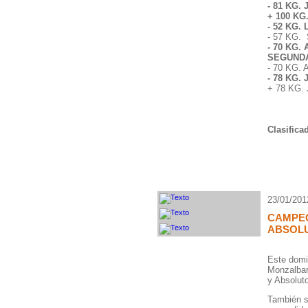
- 81 KG
+ 100 K
- 52 KG.
- 57 KG
- 70 KG
SEGUND
- 70 KG
- 78 KG.
+ 78 KG
Clasific
23/01/201
CAMPE
ABSOLU
Este domin
Monzalbar
y Absoluto
También s