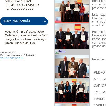
Real Fede
SHISEI CALATORAO
concedido
TEAM CRUZ CALATAYUD
presente 
TERUEL JUDO CLUB
Este sába
Olímpico 
en ella se
acreditati
Esta entr
Federación Española de Judo
Federació
Federación Internacional de Judo
transcurs
Juegos Esc. Gobierno de Aragón
con la en
Unión Europea de Judo
grados de 
©FAJYDA 2010
Web optimizada para 1024x768
secretaria@fajyda.es
Relación 
-PEDRO C
-Mª JOSE
-CARLOS
-JAVIER
-FRANCI
-JOSE L