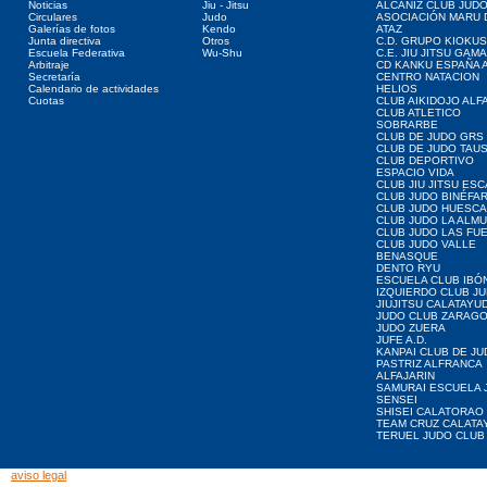
Noticias
Jiu - Jitsu
ALCAÑIZ CLUB JUD
Circulares
Judo
ASOCIACIÓN MARU 
Galerías de fotos
Kendo
ATAZ
Junta directiva
Otros
C.D. GRUPO KIOKUS
Escuela Federativa
Wu-Shu
C.E. JIU JITSU GAM
Arbitraje
CD KANKU ESPAÑA A
Secretaría
CENTRO NATACION
Calendario de actividades
HELIOS
Cuotas
CLUB AIKIDOJO ALF
CLUB ATLETICO
SOBRARBE
CLUB DE JUDO GRS
CLUB DE JUDO TAU
CLUB DEPORTIVO
ESPACIO VIDA
CLUB JIU JITSU ES
CLUB JUDO BINÉFA
CLUB JUDO HUESCA
CLUB JUDO LA ALMU
CLUB JUDO LAS FU
CLUB JUDO VALLE
BENASQUE
DENTO RYU
ESCUELA CLUB IBÓ
IZQUIERDO CLUB J
JIUJITSU CALATAYU
JUDO CLUB ZARAG
JUDO ZUERA
JUFE A.D.
KANPAI CLUB DE JU
PASTRIZ ALFRANCA
ALFAJARIN
SAMURAI ESCUELA 
SENSEI
SHISEI CALATORAO
TEAM CRUZ CALATA
TERUEL JUDO CLUB
aviso legal