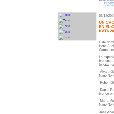
INFORM
JUNIOR 
06/12/202
UN ORO
EN EL 
KATA 20
Este domin
Hotel Audi
Campeona
La expedic
bronces, 
felicitamo
-Álvaro Ga
Nage No 
-Rubén Gi
-Daniel R
bronce en
-María Mu
Nage No 
-Inés Abad