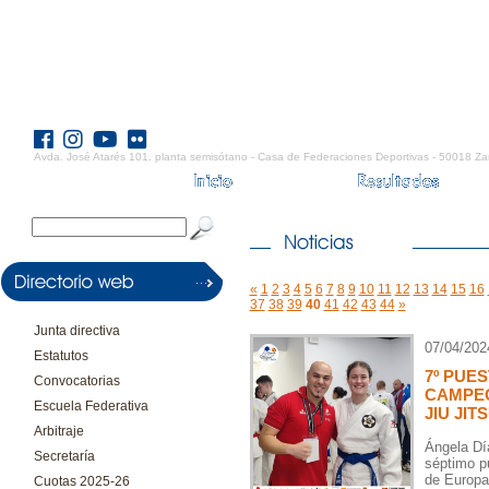
Avda. José Atarés 101. planta semisótano - Casa de Federaciones Deportivas - 50018 Za
«
1
2
3
4
5
6
7
8
9
10
11
12
13
14
15
16
37
38
39
40
41
42
43
44
»
Junta directiva
07/04/202
Estatutos
7º PUE
Convocatorias
CAMPEO
Escuela Federativa
JIU JIT
Arbitraje
Ángela Día
Secretaría
séptimo p
de Europa 
Cuotas 2025-26