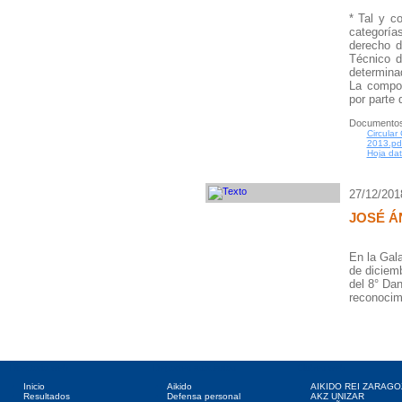
* Tal y c
categorías
derecho d
Técnico d
determinad
La compos
por parte
Documentos
Circula
2013.pd
Hoja da
27/12/201
JOSÉ Á
En la Gal
de diciem
del 8° Da
reconocim
Directorio web
Deportes asociados
Clubes web
Inicio
Aikido
AIKIDO REI ZARAGO
Resultados
Defensa personal
AKZ UNIZAR