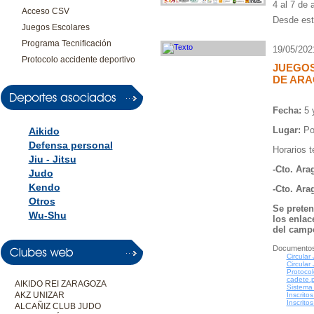
4 al 7 de 
Acceso CSV
Desde esta
Juegos Escolares
Programa Tecnificación
19/05/202
Protocolo accidente deportivo
JUEGOS
DE ARA
Fecha:
5 
Lugar:
Pol
Aikido
Defensa personal
Horarios t
Jiu - Jitsu
-Cto. Ara
Judo
Kendo
-Cto. Ara
Otros
Se preten
Wu-Shu
los enlac
del camp
Documentos
Circular
Circular
Protocol
cadete.
AIKIDO REI ZARAGOZA
Sistema 
AKZ UNIZAR
Inscrito
Inscrito
ALCAÑIZ CLUB JUDO