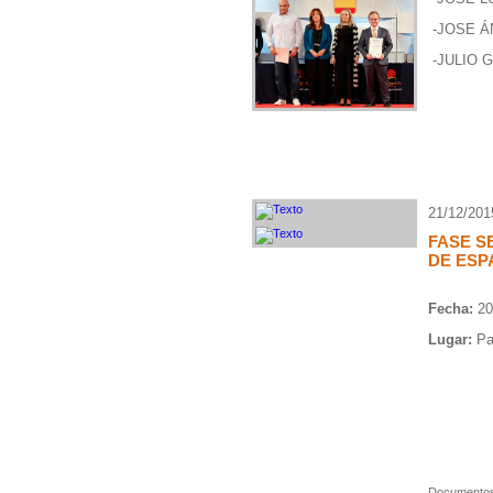
-JOSE Á
-JULIO 
21/12/201
FASE S
DE ESP
Fecha:
20
Lugar:
Pab
Documentos