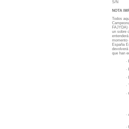
S/N
NOTA IM
Todos aque
Campeonat
FAJYDA) d
un sobre 
entenderá
momento d
España Es
devolverá
que han e
·
·
·
·
·
·
·