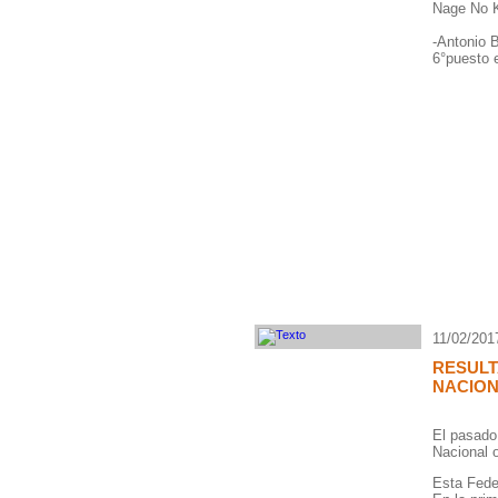
Nage No 
-Antonio B
6°puesto 
11/02/201
RESULT
NACIO
El pasado 
Nacional 
Esta Feder