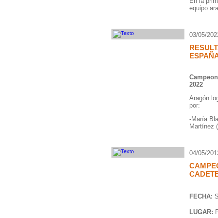
En la prim
equipo ara
03/05/202
RESUL
ESPAÑA
Campeona
2022
Aragón log
por:
-María Bl
Martínez 
04/05/201
CAMPEO
CADET
FECHA:
S
LUGAR:
P