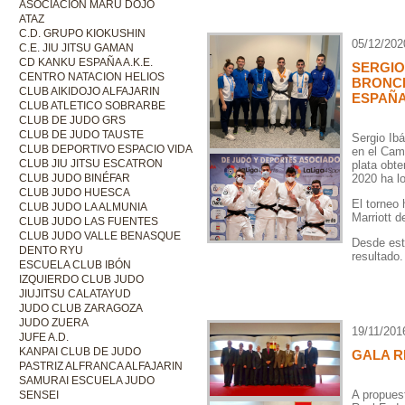
ASOCIACIÓN MARU DOJO
ATAZ
C.D. GRUPO KIOKUSHIN
05/12/202
C.E. JIU JITSU GAMAN
CD KANKU ESPAÑA A.K.E.
SERGIO
CENTRO NATACION HELIOS
BRONCE
CLUB AIKIDOJO ALFAJARIN
ESPAÑ
CLUB ATLETICO SOBRARBE
CLUB DE JUDO GRS
CLUB DE JUDO TAUSTE
Sergio Ibá
CLUB DEPORTIVO ESPACIO VIDA
en el Cam
CLUB JIU JITSU ESCATRON
plata obte
2020 ha l
CLUB JUDO BINÉFAR
CLUB JUDO HUESCA
El torneo 
CLUB JUDO LA ALMUNIA
Marriott 
CLUB JUDO LAS FUENTES
CLUB JUDO VALLE BENASQUE
Desde est
DENTO RYU
resultado.
ESCUELA CLUB IBÓN
IZQUIERDO CLUB JUDO
JIUJITSU CALATAYUD
JUDO CLUB ZARAGOZA
JUDO ZUERA
19/11/201
JUFE A.D.
KANPAI CLUB DE JUDO
GALA R
PASTRIZ ALFRANCA ALFAJARIN
SAMURAI ESCUELA JUDO
A propues
SENSEI