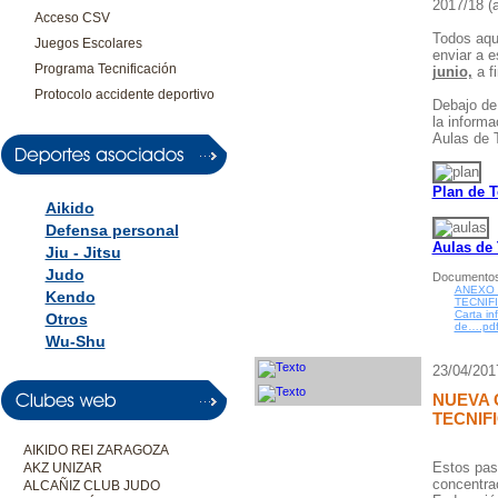
2017/18 (
Acceso CSV
Todos aqu
Juegos Escolares
enviar a e
Programa Tecnificación
junio,
a fi
Protocolo accidente deportivo
Debajo de
la informa
Aulas de T
Plan de T
Aikido
Defensa personal
Aulas de 
Jiu - Jitsu
Judo
Documentos
ANEXO 
Kendo
TECNIF
Carta in
Otros
de….pd
Wu-Shu
23/04/201
NUEVA 
TECNIF
AIKIDO REI ZARAGOZA
Estos pas
AKZ UNIZAR
concentrac
ALCAÑIZ CLUB JUDO