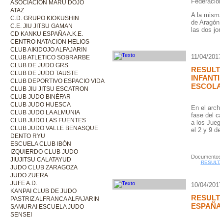
Federació
ASOCIACIÓN MARU DOJO
ATAZ
A la mism
C.D. GRUPO KIOKUSHIN
de Aragón
C.E. JIU JITSU GAMAN
las dos j
CD KANKU ESPAÑA A.K.E.
CENTRO NATACION HELIOS
CLUB AIKIDOJO ALFAJARIN
11/04/201
CLUB ATLETICO SOBRARBE
CLUB DE JUDO GRS
RESULT
CLUB DE JUDO TAUSTE
INFANT
CLUB DEPORTIVO ESPACIO VIDA
ESCOLA
CLUB JIU JITSU ESCATRON
CLUB JUDO BINÉFAR
CLUB JUDO HUESCA
En el arch
CLUB JUDO LA ALMUNIA
fase del 
CLUB JUDO LAS FUENTES
a los Jue
CLUB JUDO VALLE BENASQUE
el 2 y 9 de
DENTO RYU
ESCUELA CLUB IBÓN
IZQUIERDO CLUB JUDO
Documentos
JIUJITSU CALATAYUD
RESULT
JUDO CLUB ZARAGOZA
JUDO ZUERA
JUFE A.D.
10/04/201
KANPAI CLUB DE JUDO
RESULT
PASTRIZ ALFRANCA ALFAJARIN
ESPAÑA
SAMURAI ESCUELA JUDO
SENSEI