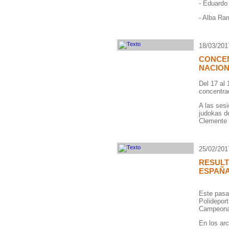
- Eduardo 
- Alba Ram
18/03/201
CONCEN
NACIO
Del 17 al
concentra
A las ses
judokas d
Clemente 
25/02/201
RESULT
ESPAÑA
Este pasa
Polideport
Campeonat
En los arc