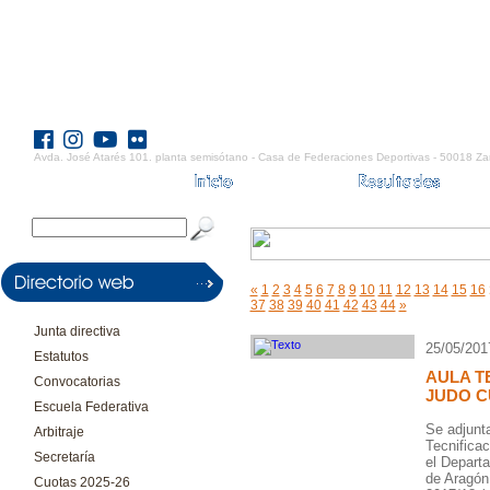
Avda. José Atarés 101. planta semisótano - Casa de Federaciones Deportivas - 50018 Za
«
1
2
3
4
5
6
7
8
9
10
11
12
13
14
15
16
37
38
39
40
41
42
43
44
»
Junta directiva
25/05/201
Estatutos
AULA T
Convocatorias
JUDO C
Escuela Federativa
Se adjunta
Arbitraje
Tecnifica
Secretaría
el Depart
de Aragón
Cuotas 2025-26