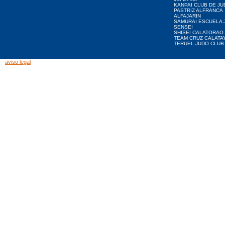
KANPAI CLUB DE JU
PASTRIZ ALFRANCA
ALFAJARIN
SAMURAI ESCUELA 
SENSEI
SHISEI CALATORAO
TEAM CRUZ CALATA
TERUEL JUDO CLUB
aviso legal