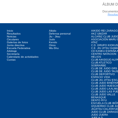
ÁLBUM D
Documentos
Resultad
Directorio web
Deportes asociados
Clubes web
Inicio
Aikido
AIKIDO REI ZARAGO
Resultados
Defensa personal
AKZ UNIZAR
Noticias
Jiu - Jitsu
ALCAÑIZ CLUB JUD
Circulares
Judo
ASOCIACIÓN MARU 
Galerías de fotos
Kendo
ATAZ
Junta directiva
Otros
C.D. GRUPO KIOKUS
Escuela Federativa
Wu-Shu
C.E. JIU JITSU GAM
Arbitraje
CD KANKU ESPAÑA A
Secretaría
CENTRO NATACION
Calendario de actividades
HELIOS
Cuotas
CLUB AIKIDOJO ALF
CLUB ATLETICO
SOBRARBE
CLUB DE JUDO GRS
CLUB DE JUDO TAU
CLUB DEPORTIVO
ESPACIO VIDA
CLUB JIU JITSU ES
CLUB JUDO BINÉFA
CLUB JUDO HUESCA
CLUB JUDO LA ALMU
CLUB JUDO LAS FU
CLUB JUDO VALLE
BENASQUE
DENTO RYU
ESCUELA CLUB IBÓ
IZQUIERDO CLUB J
JIUJITSU CALATAYU
JUDO CLUB ZARAG
JUDO ZUERA
JUFE A.D.