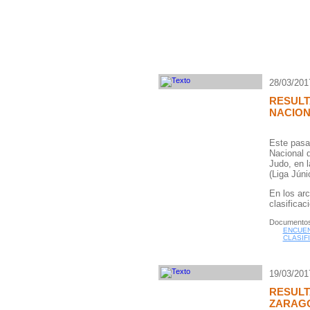
28/03/201
RESULT
NACIO
Este pasad
Nacional 
Judo, en l
(Liga Júnio
En los arc
clasificac
Documentos
ENCUEN
CLASIF
19/03/201
RESULT
ZARAGO