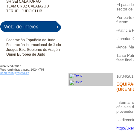
SHISEI CALATORAO
El pasado
TEAM CRUZ CALATAYUD
sector de
TERUEL JUDO CLUB
Por parte
fueron:
-Patricia 
-Jonatan 
Federación Española de Judo
Federación Internacional de Judo
-Ángel Ma
Juegos Esc. Gobierno de Aragón
Unión Europea de Judo
Tanto Patr
fase final
©FAJYDA 2010
Web optimizada para 1024x768
secretaria@fajyda.es
10/04/201
EQUIPA
(UKEMI
Informamo
oficiales 
proveedor 
La direcci
http://uke