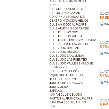
ASOCIACIÓN MARU DOJO
ATAZ
C.D. GRUPO KIOKUSHIN
C.E. JIU JITSU GAMAN
20/02
CD KANKU ESPAÑA A.K.E.
FASE
CENTRO NATACION HELIOS
Adju
CLUB AIKIDOJO ALFAJARIN
CLUB ATLETICO SOBRARBE
CLUB DE JUDO GRS
CLUB DE JUDO TAUSTE
CLUB DEPORTIVO ESPACIO VIDA
14/02
CLUB JIU JITSU ESCATRON
CTO.
CLUB JUDO BINÉFAR
CLUB JUDO HUESCA
Adju
CLUB JUDO LA ALMUNIA
CLUB JUDO LAS FUENTES
CLUB JUDO VALLE BENASQUE
DENTO RYU
ESCUELA CLUB IBÓN
13/02
CTO
IZQUIERDO CLUB JUDO
JIUJITSU CALATAYUD
Adju
JUDO CLUB ZARAGOZA
JUDO ZUERA
JUFE A.D.
KANPAI CLUB DE JUDO
PASTRIZ ALFRANCA ALFAJARIN
24/01
SAMURAI ESCUELA JUDO
CAMP
SENSEI