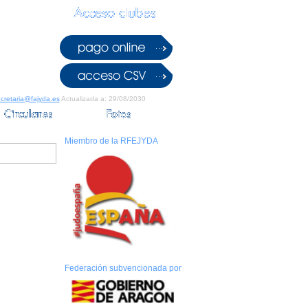
cretaria@fajyda.es
Actualizada a: 29/08/2030
Miembro de la RFEJYDA
Federación subvencionada por