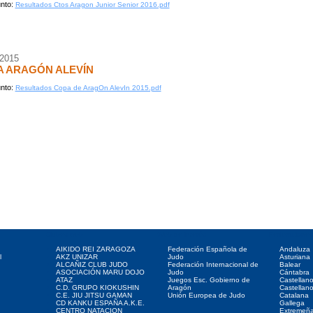
nto:
Resultados Ctos Aragon Junior Senior 2016.pdf
/2015
A ARAGÓN ALEVÍN
nto:
Resultados Copa de AragOn AlevIn 2015.pdf
Clubes web
Web de interés
Federaciones
AIKIDO REI ZARAGOZA
Federación Española de
Andaluza
l
AKZ UNIZAR
Judo
Asturiana
ALCAÑIZ CLUB JUDO
Federación Internacional de
Balear
ASOCIACIÓN MARU DOJO
Judo
Cántabra
ATAZ
Juegos Esc. Gobierno de
Castellan
C.D. GRUPO KIOKUSHIN
Aragón
Castellan
C.E. JIU JITSU GAMAN
Unión Europea de Judo
Catalana
CD KANKU ESPAÑA A.K.E.
Gallega
CENTRO NATACION
Extremeñ