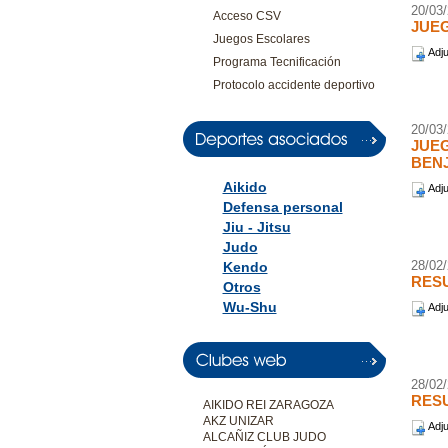
20/03
Acceso CSV
JUEG
Juegos Escolares
Adju
Programa Tecnificación
Protocolo accidente deportivo
20/03
JUEG
BEN
Aikido
Adju
Defensa personal
Jiu - Jitsu
Judo
28/02
Kendo
RESU
Otros
Wu-Shu
Adju
28/02
RESU
AIKIDO REI ZARAGOZA
AKZ UNIZAR
Adju
ALCAÑIZ CLUB JUDO