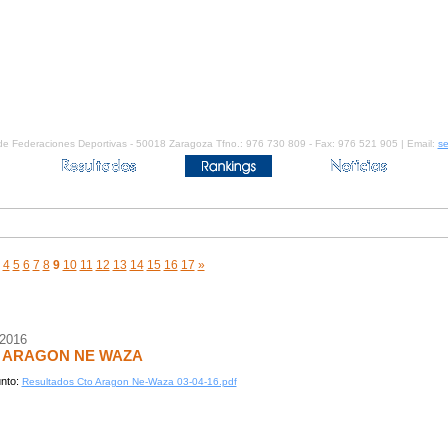
de Federaciones Deportivas - 50018 Zaragoza Tfno.: 976 730 809 - Fax: 976 521 905 | Email:
se
4
5
6
7
8
9
10
11
12
13
14
15
16
17
»
/2016
. ARAGON NE WAZA
nto:
Resultados Cto Aragon Ne-Waza 03-04-16.pdf