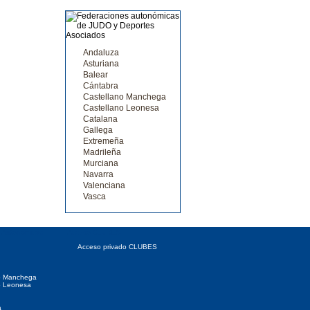
Andaluza
Asturiana
Balear
Cántabra
Castellano Manchega
Castellano Leonesa
Catalana
Gallega
Extremeña
Madrileña
Murciana
Navarra
Valenciana
Vasca
 Autonómicas
Acceso CLUBES
Acceso privado CLUBES
o Manchega
o Leonesa
a