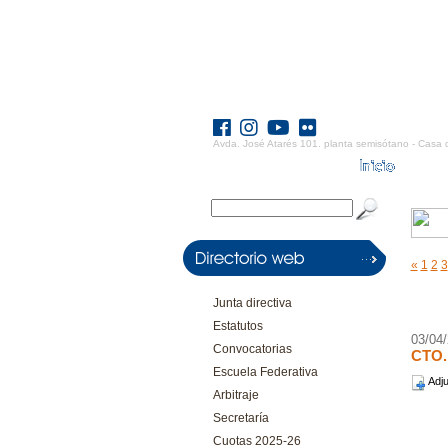
Avda. José Atarés 101. planta semisótano - Casa 
«
1
2
3
Junta directiva
Estatutos
03/04
Convocatorias
CTO
Escuela Federativa
Adju
Arbitraje
Secretaría
Cuotas 2025-26