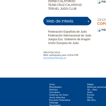
SHISEI CALATORAO
Adju
TEAM CRUZ CALATAYUD
TERUEL JUDO CLUB
13/12
COP
Adju
Federación Española de Judo
Federación Internacional de Judo
Juegos Esc. Gobierno de Aragón
Unión Europea de Judo
©FAJYDA 2010
Web optimizada para 1024x768
secretaria@fajyda.es
Directorio web
Deportes asociados
Inicio
Aikido
Resultados
Defensa persona
Noticias
Jiu - Jitsu
Circulares
Judo
Galerías de fotos
Kendo
Junta directiva
Otros
Escuela Federativa
Wu-Shu
Arbitraje
Secretaría