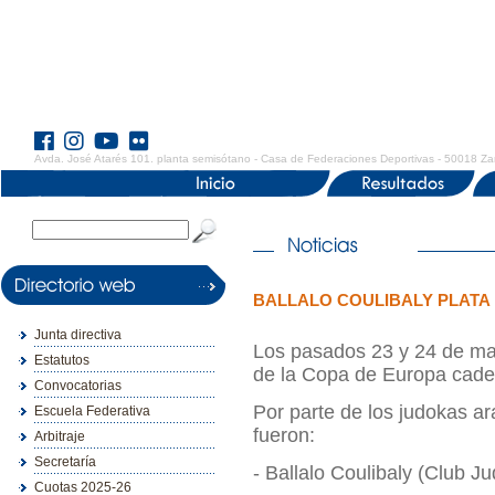
Avda. José Atarés 101. planta semisótano - Casa de Federaciones Deportivas - 50018 Za
BALLALO COULIBALY PLATA
Junta directiva
Los pasados 23 y 24 de ma
Estatutos
de la Copa de Europa cadet
Convocatorias
Por parte de los judokas ar
Escuela Federativa
fueron:
Arbitraje
Secretaría
- Ballalo Coulibaly (Club J
Cuotas 2025-26