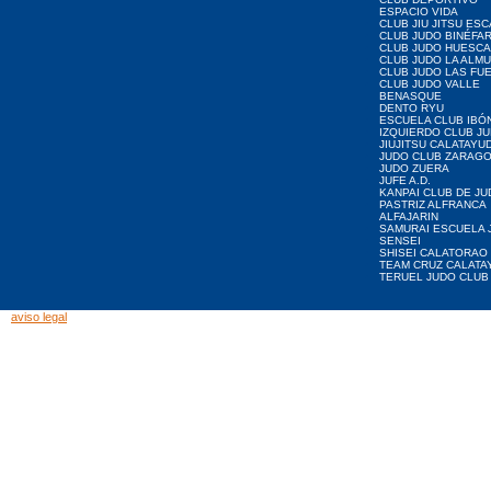
ESPACIO VIDA
CLUB JIU JITSU ES
CLUB JUDO BINÉFA
CLUB JUDO HUESCA
CLUB JUDO LA ALMU
CLUB JUDO LAS FU
CLUB JUDO VALLE
BENASQUE
DENTO RYU
ESCUELA CLUB IBÓ
IZQUIERDO CLUB J
JIUJITSU CALATAYU
JUDO CLUB ZARAG
JUDO ZUERA
JUFE A.D.
KANPAI CLUB DE JU
PASTRIZ ALFRANCA
ALFAJARIN
SAMURAI ESCUELA 
SENSEI
SHISEI CALATORAO
TEAM CRUZ CALATA
TERUEL JUDO CLUB
aviso legal