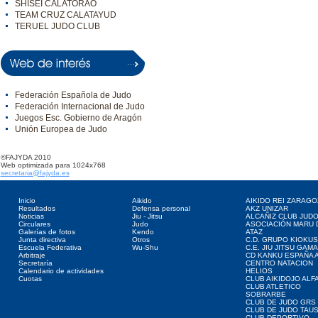
SHISEI CALATORAO
TEAM CRUZ CALATAYUD
TERUEL JUDO CLUB
Federación Española de Judo
Federación Internacional de Judo
Juegos Esc. Gobierno de Aragón
Unión Europea de Judo
©FAJYDA 2010
Web optimizada para 1024x768
secretaria@fajyda.es
Directorio web
Deportes asociados
Clubes web
Inicio
Aikido
AIKIDO REI ZARAGO
Resultados
Defensa personal
AKZ UNIZAR
Noticias
Jiu - Jitsu
ALCAÑIZ CLUB JUD
Circulares
Judo
ASOCIACIÓN MARU 
Galerías de fotos
Kendo
ATAZ
Junta directiva
Otros
C.D. GRUPO KIOKUS
Escuela Federativa
Wu-Shu
C.E. JIU JITSU GAM
Arbitraje
CD KANKU ESPAÑA A
Secretaría
CENTRO NATACION
Calendario de actividades
HELIOS
Cuotas
CLUB AIKIDOJO ALF
CLUB ATLETICO
SOBRARBE
CLUB DE JUDO GRS
CLUB DE JUDO TAU
CLUB DEPORTIVO