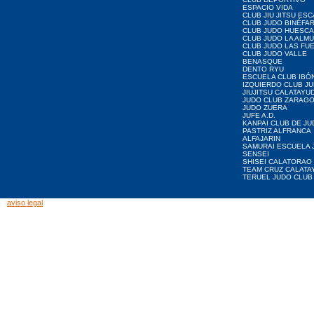
ESPACIO VIDA
CLUB JIU JITSU ES
CLUB JUDO BINÉFA
CLUB JUDO HUESCA
CLUB JUDO LA ALMU
CLUB JUDO LAS FU
CLUB JUDO VALLE
BENASQUE
DENTO RYU
ESCUELA CLUB IBÓ
IZQUIERDO CLUB J
JIUJITSU CALATAYU
JUDO CLUB ZARAG
JUDO ZUERA
JUFE A.D.
KANPAI CLUB DE JU
PASTRIZ ALFRANCA
ALFAJARIN
SAMURAI ESCUELA 
SENSEI
SHISEI CALATORAO
TEAM CRUZ CALATA
TERUEL JUDO CLUB
aviso legal