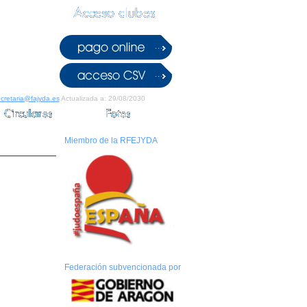
cretaria@fajyda.es
Actualizada a: 29/08/2030
Miembro de la RFEJYDA
Federación subvencionada por