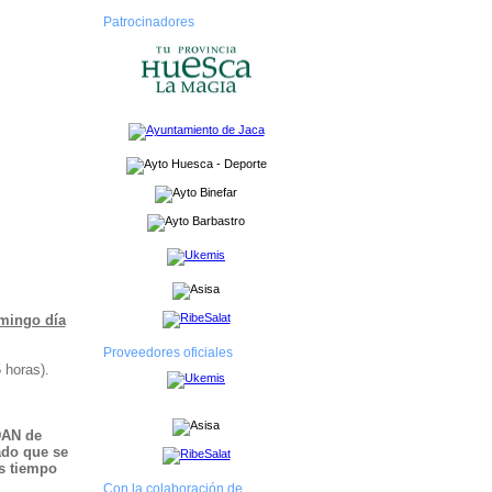
Patrocinadores
omingo día
Proveedores oficiales
 horas).
DAN de
ado que se
ás tiempo
Con la colaboración de