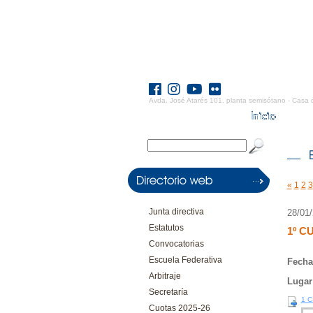
Avda. José Atarés 101. planta semisótano - Casa 
«
1
2
3
Junta directiva
28/01
Estatutos
1º C
Convocatorias
Escuela Federativa
Fecha
Arbitraje
Lugar
Secretaría
1 C
Cuotas 2025-26