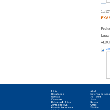
18/12
EXA
Fecha
Lugar
ALBU
Exa
Directorio web
Deportes asociados
Inicio
Aikido
Resultados
Defensa persona
Noticias
Jiu - Jitsu
Circulares
Judo
Galerías de fotos
Kendo
Junta directiva
Otros
Escuela Federativa
Wu-Shu