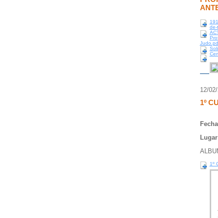
ANT
191
de-
ACT
Pro
Judo.pd
Sol
Cer
12/02
1º C
Fecha
Lugar
ALBU
1º 