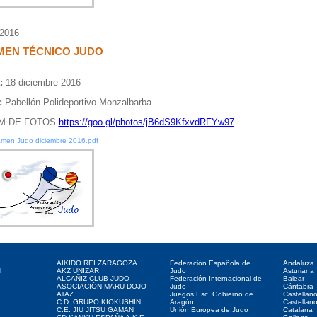
/2016
MEN TÉCNICO JUDO
:
18 diciembre 2016
:
Pabellón Polideportivo Monzalbarba
M DE FOTOS
https://goo.gl/photos/jB6dS9KfxvdRFYw97
men Judo diciembre 2016.pdf
Clubes web
Web de interés
Federaciones
AIKIDO REI ZARAGOZA
Federación Española de
Andaluza
l
AKZ UNIZAR
Judo
Asturiana
ALCAÑIZ CLUB JUDO
Federación Internacional de
Balear
ASOCIACIÓN MARU DOJO
Judo
Cántabra
ATAZ
Juegos Esc. Gobierno de
Castellan
C.D. GRUPO KIOKUSHIN
Aragón
Castellan
C.E. JIU JITSU GAMAN
Unión Europea de Judo
Catalana