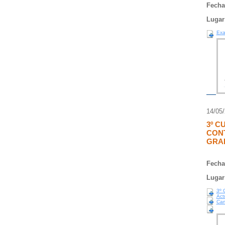
Fecha
Lugar
Exa
14/05
3º C
CONT
GRA
Fecha
Lugar
3º 
Act
Car