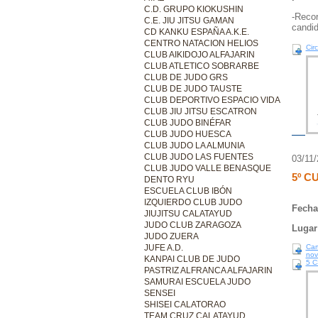
C.D. GRUPO KIOKUSHIN
-Recor
C.E. JIU JITSU GAMAN
candid
CD KANKU ESPAÑA A.K.E.
CENTRO NATACION HELIOS
Cir
CLUB AIKIDOJO ALFAJARIN
CLUB ATLETICO SOBRARBE
CLUB DE JUDO GRS
CLUB DE JUDO TAUSTE
CLUB DEPORTIVO ESPACIO VIDA
CLUB JIU JITSU ESCATRON
CLUB JUDO BINÉFAR
CLUB JUDO HUESCA
CLUB JUDO LA ALMUNIA
CLUB JUDO LAS FUENTES
03/11
CLUB JUDO VALLE BENASQUE
5º C
DENTO RYU
ESCUELA CLUB IBÓN
IZQUIERDO CLUB JUDO
Fecha
JIUJITSU CALATAYUD
JUDO CLUB ZARAGOZA
Lugar
JUDO ZUERA
JUFE A.D.
Car
nov
KANPAI CLUB DE JUDO
5 C
PASTRIZ ALFRANCA ALFAJARIN
SAMURAI ESCUELA JUDO
SENSEI
SHISEI CALATORAO
TEAM CRUZ CALATAYUD