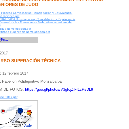
ERIORES DE JUDO
-Proceso-Convalidacion-Homologacion-y-Equivalencia-
titulaciones.pdf
UALIZADA Homologacion, Convalidacion y Equivalencia
fesional de las Formaciones Federativas anteriores de
f
icitud homologacion.pdf
tificado experiencia homologacion.pdf
/2017
URSO SUPERACIÓN TÉCNICA
:
12 febrero 2017
:
Pabellón Polideportivo Monzalbarba
M DE FOTOS:
https://goo.gl/photos/V3gfojZiFf1zPsDL9
CST 2017.pdf