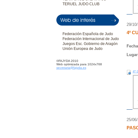
TERUEL JUDO CLUB
29/10
4º C
Federación Española de Judo
Federación Internacional de Judo
Juegos Esc. Gobierno de Aragón
Fecha
Unión Europea de Judo
Lugar
©FAJYDA 2010
Web optimizada para 1024x768
secretaria@fajyda.es
4º 
25/06
PAS