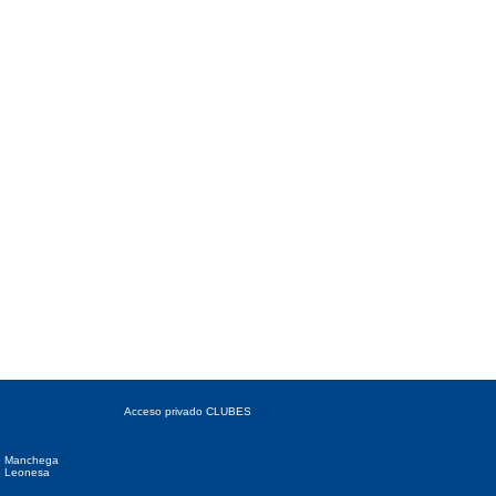
 Autonómicas
Acceso CLUBES
Acceso privado CLUBES
o Manchega
o Leonesa