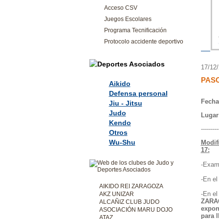
Acceso CSV
Juegos Escolares
Programa Tecnificación
Protocolo accidente deportivo
17/12
PAS
Aikido
Defensa personal
Fecha
Jiu - Jitsu
Judo
Lugar
Kendo
---------
Otros
Wu-Shu
Modif
17:
-Exami
-En el
AIKIDO REI ZARAGOZA
-En el
AKZ UNIZAR
ZARAG
ALCAÑIZ CLUB JUDO
expon
ASOCIACIÓN MARU DOJO
para 
ATAZ