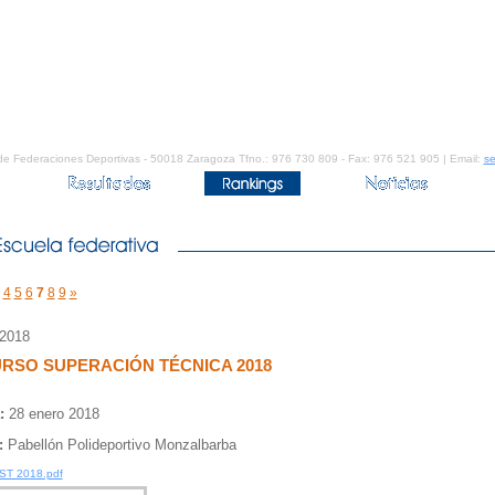
de Federaciones Deportivas - 50018 Zaragoza Tfno.: 976 730 809 - Fax: 976 521 905 | Email:
se
4
5
6
7
8
9
»
/2018
URSO SUPERACIÓN TÉCNICA 2018
:
28 enero 2018
:
Pabellón Polideportivo Monzalbarba
ST 2018.pdf