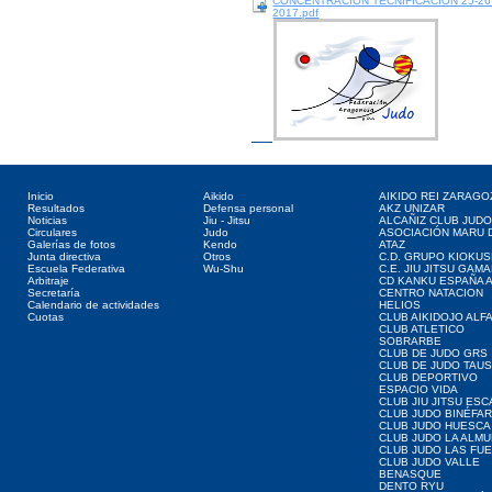
CONCENTRACION TECNIFICACION 25-2
2017.pdf
Directorio web
Deportes asociados
Clubes web
Inicio
Aikido
AIKIDO REI ZARAGO
Resultados
Defensa personal
AKZ UNIZAR
Noticias
Jiu - Jitsu
ALCAÑIZ CLUB JUD
Circulares
Judo
ASOCIACIÓN MARU 
Galerías de fotos
Kendo
ATAZ
Junta directiva
Otros
C.D. GRUPO KIOKUS
Escuela Federativa
Wu-Shu
C.E. JIU JITSU GAM
Arbitraje
CD KANKU ESPAÑA A
Secretaría
CENTRO NATACION
Calendario de actividades
HELIOS
Cuotas
CLUB AIKIDOJO ALF
CLUB ATLETICO
SOBRARBE
CLUB DE JUDO GRS
CLUB DE JUDO TAU
CLUB DEPORTIVO
ESPACIO VIDA
CLUB JIU JITSU ES
CLUB JUDO BINÉFA
CLUB JUDO HUESCA
CLUB JUDO LA ALMU
CLUB JUDO LAS FU
CLUB JUDO VALLE
BENASQUE
DENTO RYU