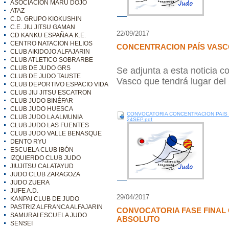
ASOCIACIÓN MARU DOJO
ATAZ
C.D. GRUPO KIOKUSHIN
C.E. JIU JITSU GAMAN
22/09/2017
CD KANKU ESPAÑA A.K.E.
CENTRO NATACION HELIOS
CONCENTRACION PAÍS VAS
CLUB AIKIDOJO ALFAJARIN
CLUB ATLETICO SOBRARBE
CLUB DE JUDO GRS
Se adjunta a esta noticia c
CLUB DE JUDO TAUSTE
Vasco que tendrá lugar del
CLUB DEPORTIVO ESPACIO VIDA
CLUB JIU JITSU ESCATRON
CLUB JUDO BINÉFAR
CLUB JUDO HUESCA
CONVOCATORIA CONCENTRACION PAIS 
CLUB JUDO LA ALMUNIA
24SEP.pdf
CLUB JUDO LAS FUENTES
CLUB JUDO VALLE BENASQUE
DENTO RYU
ESCUELA CLUB IBÓN
IZQUIERDO CLUB JUDO
JIUJITSU CALATAYUD
JUDO CLUB ZARAGOZA
JUDO ZUERA
JUFE A.D.
29/04/2017
KANPAI CLUB DE JUDO
PASTRIZ ALFRANCA ALFAJARIN
CONVOCATORIA FASE FINAL
SAMURAI ESCUELA JUDO
ABSOLUTO
SENSEI