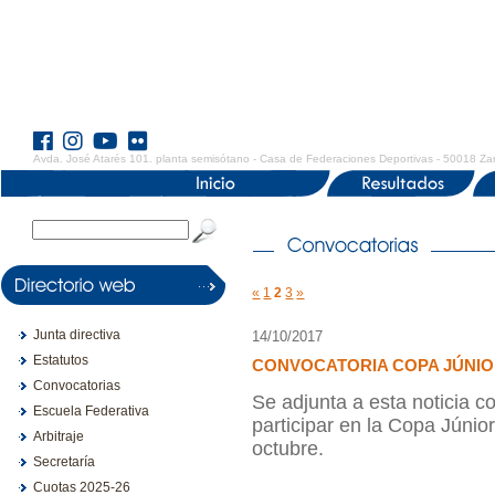
Avda. José Atarés 101. planta semisótano - Casa de Federaciones Deportivas - 50018 Za
«
1
2
3
»
Junta directiva
14/10/2017
Estatutos
CONVOCATORIA COPA JÚNIO
Convocatorias
Se adjunta a esta noticia 
Escuela Federativa
participar en la Copa Júnio
Arbitraje
octubre.
Secretaría
Cuotas 2025-26