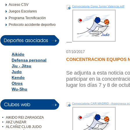
Acceso CSV
Convocatoria Copa Junior Valencia.pdf
Juegos Escolares
Programa Tecnificación
Protocolo accidente deportivo
07/10/2017
Aikido
CONCENTRACION EQUIPOS 
Defensa personal
Jiu - Jitsu
Judo
Se adjunta a esta noticia 
Kendo
participar en la concentrac
Otros
lugar los días 7 y 8 de oct
Wu-Shu
Convocatoria CAR MADRID - Aragonesa oc
AIKIDO REI ZARAGOZA
AKZ UNIZAR
ALCAÑIZ CLUB JUDO