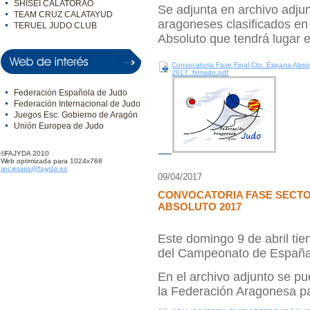
SHISEI CALATORAO
Se adjunta en archivo adju
TEAM CRUZ CALATAYUD
aragoneses clasificados en
TERUEL JUDO CLUB
Absoluto que tendrá lugar 
Convocatoria Fase Final Cto. Espana Abso
2017_firmado.pdf
Federación Española de Judo
Federación Internacional de Judo
Juegos Esc. Gobierno de Aragón
Unión Europea de Judo
©FAJYDA 2010
Web optimizada para 1024x768
secretaria@fajyda.es
09/04/2017
CONVOCATORIA FASE SECT
ABSOLUTO 2017
Este domingo 9 de abril tie
del Campeonato de España
En el archivo adjunto se p
la Federación Aragonesa pa