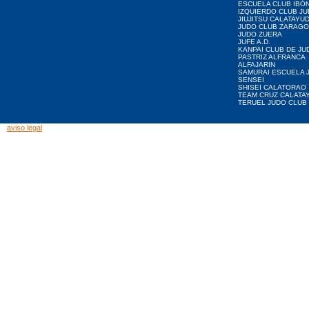
ESCUELA CLUB IBÓ
IZQUIERDO CLUB J
JIUJITSU CALATAYU
JUDO CLUB ZARAG
JUDO ZUERA
JUFE A.D.
KANPAI CLUB DE JU
PASTRIZ ALFRANCA
ALFAJARIN
SAMURAI ESCUELA 
SENSEI
SHISEI CALATORAO
TEAM CRUZ CALATA
TERUEL JUDO CLUB
aviso legal