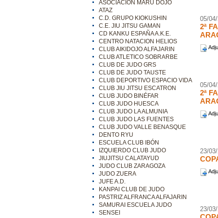
ASOCIACIÓN MARU DOJO
ATAZ
C.D. GRUPO KIOKUSHIN
05/04
C.E. JIU JITSU GAMAN
2ª F
CD KANKU ESPAÑA A.K.E.
ARA
CENTRO NATACION HELIOS
Adju
CLUB AIKIDOJO ALFAJARIN
CLUB ATLETICO SOBRARBE
CLUB DE JUDO GRS
CLUB DE JUDO TAUSTE
CLUB DEPORTIVO ESPACIO VIDA
05/04
CLUB JIU JITSU ESCATRON
2ª 
CLUB JUDO BINÉFAR
ARA
CLUB JUDO HUESCA
CLUB JUDO LA ALMUNIA
Adju
CLUB JUDO LAS FUENTES
CLUB JUDO VALLE BENASQUE
DENTO RYU
ESCUELA CLUB IBÓN
IZQUIERDO CLUB JUDO
23/03
JIUJITSU CALATAYUD
COP
JUDO CLUB ZARAGOZA
Adju
JUDO ZUERA
JUFE A.D.
KANPAI CLUB DE JUDO
PASTRIZ ALFRANCA ALFAJARIN
SAMURAI ESCUELA JUDO
23/03
SENSEI
COPA