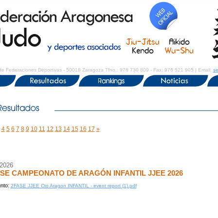
de Federaciones Deportivas - 50018 Zaragoza Tfno.: 976 730 809 - Fax: 976 521 905 | Email:
se
4
5
6
7
8
9
10
11
12
13
14
15
16
17
»
/2026
ASE CAMPEONATO DE ARAGÓN INFANTIL JJEE 2026
nto:
2FASE JJEE Cto Aragon INFANTIL - event report (1).pdf