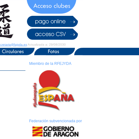
cretaria@fajyda.es
Actualizada a: 29/08/2030
Miembro de la RFEJYDA
Federación subvencionada por