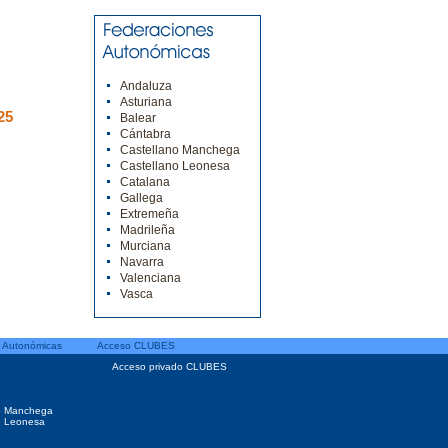
Andaluza
Asturiana
25
Balear
Cántabra
Castellano Manchega
Castellano Leonesa
Catalana
Gallega
Extremeña
Madrileña
Murciana
Navarra
Valenciana
Vasca
 Autonómicas
Acceso CLUBES
Acceso privado CLUBES
o Manchega
o Leonesa