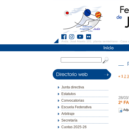
Avda. José Atarés 101. planta semisótano - Casa 
«
1
2
3
Junta directiva
Estatutos
28/03
Convocatorias
2ª F
Escuela Federativa
Adju
Arbitraje
Secretaría
Cuotas 2025-26