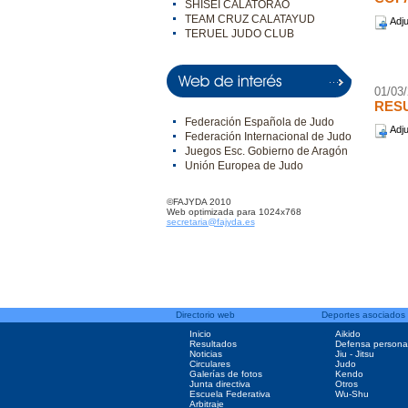
SHISEI CALATORAO
TEAM CRUZ CALATAYUD
Adju
TERUEL JUDO CLUB
01/03
RESU
Federación Española de Judo
Adju
Federación Internacional de Judo
Juegos Esc. Gobierno de Aragón
Unión Europea de Judo
©FAJYDA 2010
Web optimizada para 1024x768
secretaria@fajyda.es
Directorio web
Deportes asociados
Inicio
Aikido
Resultados
Defensa persona
Noticias
Jiu - Jitsu
Circulares
Judo
Galerías de fotos
Kendo
Junta directiva
Otros
Escuela Federativa
Wu-Shu
Arbitraje