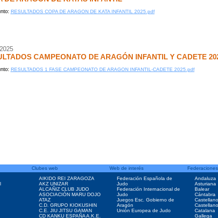
nto:
RESULTADOS COPA DE ARAGON DE KATA INFANTIL 2025.pdf
/2025
LTADOS CAMPEONATO DE ARAGÓN INFANTIL Y CADETE 20
nto:
RESULTADOS 1 FASE CAMPEONATO DE ARAGON INFANTIL-CADETE 2025.pdf
Clubes web
Web de interés
Federaciones
AIKIDO REI ZARAGOZA
Federación Española de
Andaluza
l
AKZ UNIZAR
Judo
Asturiana
ALCAÑIZ CLUB JUDO
Federación Internacional de
Balear
ASOCIACIÓN MARU DOJO
Judo
Cántabra
ATAZ
Juegos Esc. Gobierno de
Castellan
C.D. GRUPO KIOKUSHIN
Aragón
Castellan
C.E. JIU JITSU GAMAN
Unión Europea de Judo
Catalana
CD KANKU ESPAÑA A.K.E.
Gallega