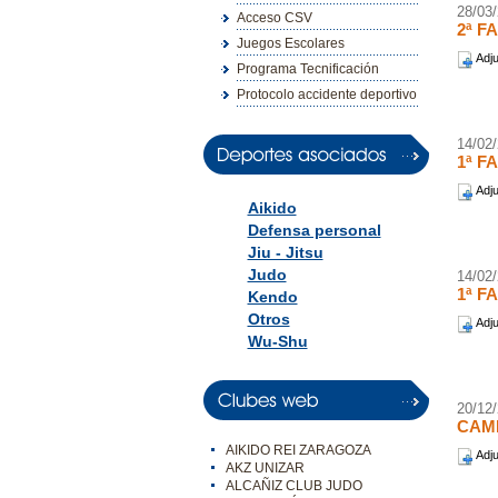
28/03
Acceso CSV
2ª F
Juegos Escolares
Adju
Programa Tecnificación
Protocolo accidente deportivo
14/02
1ª F
Adju
Aikido
Defensa personal
Jiu - Jitsu
Judo
14/02
1ª F
Kendo
Otros
Adju
Wu-Shu
20/12
CAMP
AIKIDO REI ZARAGOZA
Adju
AKZ UNIZAR
ALCAÑIZ CLUB JUDO