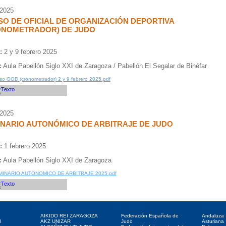
/2025
O DE OFICIAL DE ORGANIZACIÓN DEPORTIVA
ONOMETRADOR) DE JUDO
:
2 y 9 febrero 2025
:
Aula Pabellón Siglo XXI de Zaragoza / Pabellón El Segalar de Binéfar
so OOD (cronometrador) 2 y 9 febrero 2025.pdf
/2025
NARIO AUTONÓMICO DE ARBITRAJE DE JUDO
:
1 febrero 2025
:
Aula Pabellón Siglo XXI de Zaragoza
MINARIO AUTONOMICO DE ARBITRAJE 2025.pdf
Clubes web
Web de interés
Federaciones
AIKIDO REI ZARAGOZA
Federación Española de
Andaluza
l
AKZ UNIZAR
Judo
Asturiana