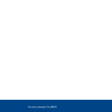
 Autonómicas
Acceso CLUBES
Acceso privado CLUBES