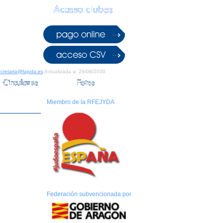
cretaria@fajyda.es
Actualizada a: 29/08/2030
Miembro de la RFEJYDA
Federación subvencionada por