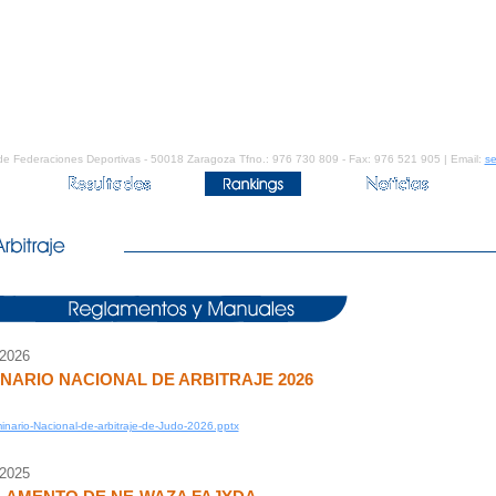
de Federaciones Deportivas - 50018 Zaragoza Tfno.: 976 730 809 - Fax: 976 521 905 | Email:
se
/2026
NARIO NACIONAL DE ARBITRAJE 2026
nario-Nacional-de-arbitraje-de-Judo-2026.pptx
/2025