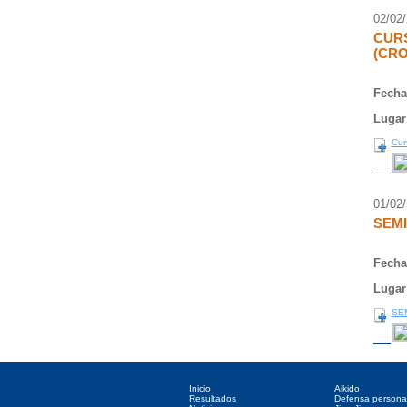
02/02
CURS
(CR
Fecha
Lugar
Cur
01/02
SEMI
Fecha
Lugar
SE
Directorio web
Deportes asociados
Inicio
Aikido
Resultados
Defensa persona