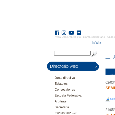
Avda. José Atarés 101. planta semisótano - Casa 
Junta directiva
02/03
Estatutos
SEMI
Convocatorias
Escuela Federativa
Semi
Arbitraje
Secretaría
21/05
Cuotas 2025-26