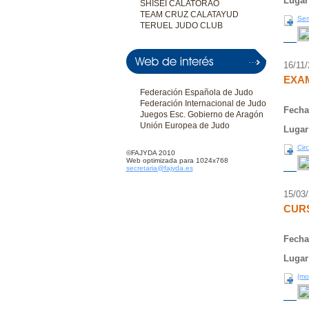
Lugar
SHISEI CALATORAO
TEAM CRUZ CALATAYUD
Sem
TERUEL JUDO CLUB
16/11
EXA
Federación Española de Judo
Federación Internacional de Judo
Fecha
Juegos Esc. Gobierno de Aragón
Unión Europea de Judo
Lugar
Cir
©FAJYDA 2010
Web optimizada para 1024x768
secretaria@fajyda.es
15/03
CURS
Fecha
Lugar
(mo