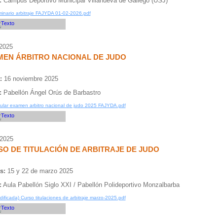
:
Campus Deportivo Municipal Villanueva de Gallego (USJ)
inario arbitraje FAJYDA 01-02-2026.pdf
/2025
MEN ÁRBITRO NACIONAL DE JUDO
:
16 noviembre 2025
:
Pabellón Ángel Orús de Barbastro
cular examen arbitro nacional de judo 2025 FAJYDA.pdf
/2025
O DE TITULACIÓN DE ARBITRAJE DE JUDO
s:
15 y 22 de marzo 2025
:
Aula Pabellón Siglo XXI / Pabellón Polideportivo Monzalbarba
dificada) Curso titulaciones de arbitraje marzo-2025.pdf