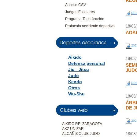
REG
Acceso CSV
Juegos Escolares
REG
Programa Tecnificación
Protocolo accidente deportivo
18/03
ADAP
2025
Aikido
18/03
Defensa personal
SEMI
Jiu - Jitsu
JUD
Judo
Kendo
PRE
Otros
Wu-Shu
18/03
ÁRB
DE 
202
AIKIDO REI ZARAGOZA
AKZ UNIZAR
ALCAÑIZ CLUB JUDO
18/03