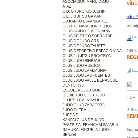
ASOCIACIÓN MARU DOJO
VÍDE
ATAZ
C.D. GRUPO KIOKUSHIN
C.E. JIU JITSU GAMAN
https:
CD KANKU ESPAÑA A.K.E.
Se adj
CENTRO NATACION HELIOS
CLUB AIKIDOJO ALFAJARIN
CLUB ATLETICO SOBRARBE
IJF 
CLUB DE JUDO GRS
CLUB DE JUDO TAUSTE
18/03
CLUB DEPORTIVO ESPACIO VIDA
CLUB JIU JITSU ESCATRON
REGL
CLUB JUDO BINÉFAR
CLUB JUDO HUESCA
IJF_
CLUB JUDO LA ALMUNIA
CLUB JUDO LAS FUENTES
CLUB JUDO VALLE BENASQUE
DENTO RYU
ESCUELA CLUB IBÓN
IZQUIERDO CLUB JUDO
«
1
»
JIUJITSU CALATAYUD
JUDO CLUB ZARAGOZA
01/02
JUDO ZUERA
JUFE A.D.
SEMI
KANPAI CLUB DE JUDO
PASTRIZ ALFRANCA ALFAJARIN
Fecha
SAMURAI ESCUELA JUDO
SENSEI