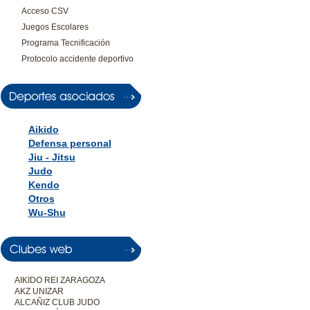
Acceso CSV
Juegos Escolares
Programa Tecnificación
Protocolo accidente deportivo
Aikido
Defensa personal
Jiu - Jitsu
Judo
Kendo
Otros
Wu-Shu
AIKIDO REI ZARAGOZA
AKZ UNIZAR
ALCAÑIZ CLUB JUDO