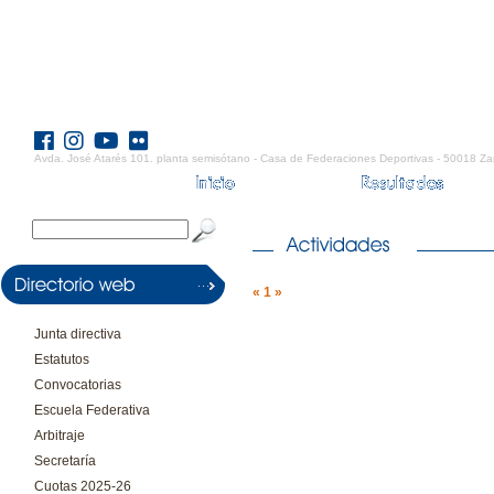
Avda. José Atarés 101. planta semisótano - Casa de Federaciones Deportivas - 50018 Za
«
1
»
Junta directiva
Estatutos
Convocatorias
Escuela Federativa
Arbitraje
Secretaría
Cuotas 2025-26