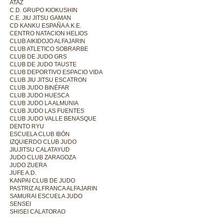
ATAZ
C.D. GRUPO KIOKUSHIN
C.E. JIU JITSU GAMAN
CD KANKU ESPAÑA A.K.E.
CENTRO NATACION HELIOS
CLUB AIKIDOJO ALFAJARIN
CLUB ATLETICO SOBRARBE
CLUB DE JUDO GRS
CLUB DE JUDO TAUSTE
CLUB DEPORTIVO ESPACIO VIDA
CLUB JIU JITSU ESCATRON
CLUB JUDO BINÉFAR
CLUB JUDO HUESCA
CLUB JUDO LA ALMUNIA
CLUB JUDO LAS FUENTES
CLUB JUDO VALLE BENASQUE
DENTO RYU
ESCUELA CLUB IBÓN
IZQUIERDO CLUB JUDO
JIUJITSU CALATAYUD
JUDO CLUB ZARAGOZA
JUDO ZUERA
JUFE A.D.
KANPAI CLUB DE JUDO
PASTRIZ ALFRANCA ALFAJARIN
SAMURAI ESCUELA JUDO
SENSEI
SHISEI CALATORAO