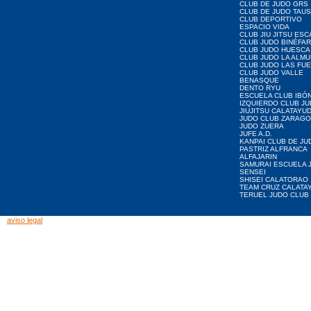
CLUB DE JUDO GRS
CLUB DE JUDO TAU
CLUB DEPORTIVO
ESPACIO VIDA
CLUB JIU JITSU ES
CLUB JUDO BINÉFA
CLUB JUDO HUESCA
CLUB JUDO LA ALMU
CLUB JUDO LAS FU
CLUB JUDO VALLE
BENASQUE
DENTO RYU
ESCUELA CLUB IBÓ
IZQUIERDO CLUB J
JIUJITSU CALATAYU
JUDO CLUB ZARAG
JUDO ZUERA
JUFE A.D.
KANPAI CLUB DE JU
PASTRIZ ALFRANCA
ALFAJARIN
SAMURAI ESCUELA 
SENSEI
SHISEI CALATORAO
TEAM CRUZ CALATA
TERUEL JUDO CLUB
aviso legal