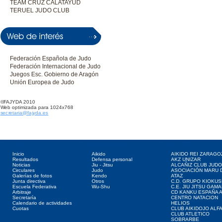
TEAM CRUZ CALATAYUD
TERUEL JUDO CLUB
Federación Española de Judo
Federación Internacional de Judo
Juegos Esc. Gobierno de Aragón
Unión Europea de Judo
©FAJYDA 2010
Web optimizada para 1024x768
secretaria@fajyda.es
Directorio web
Deportes asociados
Clubes web
Inicio
Aikido
AIKIDO REI ZARAGO
Resultados
Defensa personal
AKZ UNIZAR
Noticias
Jiu - Jitsu
ALCAÑIZ CLUB JUD
Circulares
Judo
ASOCIACIÓN MARU 
Galerías de fotos
Kendo
ATAZ
Junta directiva
Otros
C.D. GRUPO KIOKUS
Escuela Federativa
Wu-Shu
C.E. JIU JITSU GAM
Arbitraje
CD KANKU ESPAÑA A
Secretaría
CENTRO NATACION
Calendario de actividades
HELIOS
Cuotas
CLUB AIKIDOJO ALF
CLUB ATLETICO
SOBRARBE