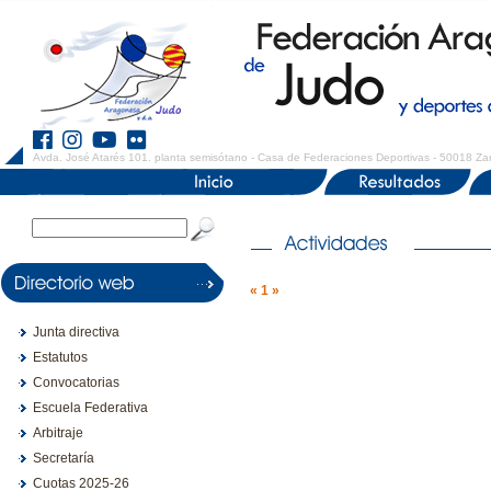
Avda. José Atarés 101. planta semisótano - Casa de Federaciones Deportivas - 50018 Za
«
1
»
Junta directiva
Estatutos
Convocatorias
Escuela Federativa
Arbitraje
Secretaría
Cuotas 2025-26