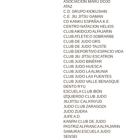
ASOCIACIÓN MARU DOJO
ATAZ
C.D. GRUPO KIOKUSHIN
C.E. JIU JITSU GAMAN
CD KANKU ESPAÑA A.K.E.
CENTRO NATACION HELIOS
CLUB AIKIDOJO ALFAJARIN
CLUB ATLETICO SOBRARBE
CLUB DE JUDO GRS
CLUB DE JUDO TAUSTE
CLUB DEPORTIVO ESPACIO VIDA
CLUB JIU JITSU ESCATRON
CLUB JUDO BINÉFAR
CLUB JUDO HUESCA
CLUB JUDO LA ALMUNIA
CLUB JUDO LAS FUENTES
CLUB JUDO VALLE BENASQUE
DENTO RYU
ESCUELA CLUB IBÓN
IZQUIERDO CLUB JUDO
JIUJITSU CALATAYUD
JUDO CLUB ZARAGOZA
JUDO ZUERA
JUFE A.D.
KANPAI CLUB DE JUDO
PASTRIZ ALFRANCA ALFAJARIN
SAMURAI ESCUELA JUDO
SENSEI