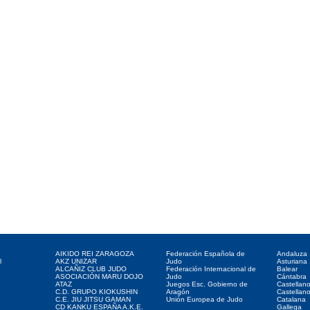
Clubes web
Web de interés
Federaciones
AIKIDO REI ZARAGOZA
Federación Española de
Andaluza
l
AKZ UNIZAR
Judo
Asturiana
ALCAÑIZ CLUB JUDO
Federación Internacional de
Balear
ASOCIACIÓN MARU DOJO
Judo
Cántabra
ATAZ
Juegos Esc. Gobierno de
Castellan
C.D. GRUPO KIOKUSHIN
Aragón
Castellan
C.E. JIU JITSU GAMAN
Unión Europea de Judo
Catalana
CD KANKU ESPAÑA A.K.E.
Gallega