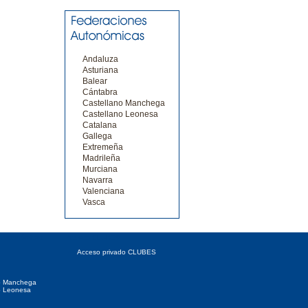
Andaluza
Asturiana
Balear
Cántabra
Castellano Manchega
Castellano Leonesa
Catalana
Gallega
Extremeña
Madrileña
Murciana
Navarra
Valenciana
Vasca
 Autonómicas
Acceso CLUBES
Acceso privado CLUBES
o Manchega
o Leonesa