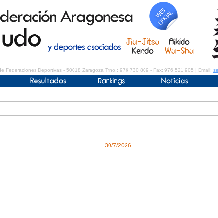
de Federaciones Deportivas - 50018 Zaragoza Tfno.: 976 730 809 - Fax: 976 521 905 | Email:
se
30/7/2026