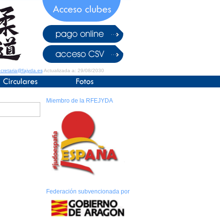
cretaria@fajyda.es
Actualizada a: 29/08/2030
Miembro de la RFEJYDA
Federación subvencionada por