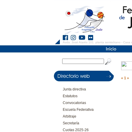
Avda. José Atarés 101. planta semisótano - Casa 
«
1
»
Junta directiva
Estatutos
Convocatorias
Escuela Federativa
Arbitraje
Secretaría
Cuotas 2025-26