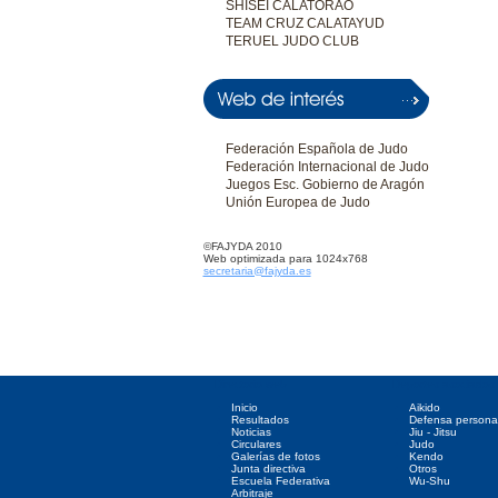
SHISEI CALATORAO
TEAM CRUZ CALATAYUD
TERUEL JUDO CLUB
Federación Española de Judo
Federación Internacional de Judo
Juegos Esc. Gobierno de Aragón
Unión Europea de Judo
©FAJYDA 2010
Web optimizada para 1024x768
secretaria@fajyda.es
Directorio web
Deportes asociados
Inicio
Aikido
Resultados
Defensa persona
Noticias
Jiu - Jitsu
Circulares
Judo
Galerías de fotos
Kendo
Junta directiva
Otros
Escuela Federativa
Wu-Shu
Arbitraje