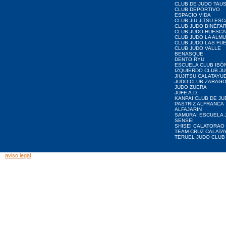
CLUB DE JUDO TAU
CLUB DEPORTIVO
ESPACIO VIDA
CLUB JIU JITSU ES
CLUB JUDO BINÉFA
CLUB JUDO HUESCA
CLUB JUDO LA ALMU
CLUB JUDO LAS FU
CLUB JUDO VALLE
BENASQUE
DENTO RYU
ESCUELA CLUB IBÓ
IZQUIERDO CLUB J
JIUJITSU CALATAYU
JUDO CLUB ZARAG
JUDO ZUERA
JUFE A.D.
KANPAI CLUB DE JU
PASTRIZ ALFRANCA
ALFAJARIN
SAMURAI ESCUELA 
SENSEI
SHISEI CALATORAO
TEAM CRUZ CALATA
TERUEL JUDO CLUB
aviso legal