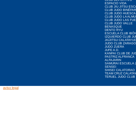
ESPACIO VIDA
CLUB JIU JITSU ES
CLUB JUDO BINÉFA
CLUB JUDO HUESCA
CLUB JUDO LA ALMU
CLUB JUDO LAS FU
CLUB JUDO VALLE
BENASQUE
DENTO RYU
ESCUELA CLUB IBÓ
IZQUIERDO CLUB J
JIUJITSU CALATAYU
JUDO CLUB ZARAG
JUDO ZUERA
JUFE A.D.
KANPAI CLUB DE JU
PASTRIZ ALFRANCA
ALFAJARIN
SAMURAI ESCUELA 
SENSEI
SHISEI CALATORAO
TEAM CRUZ CALATA
TERUEL JUDO CLUB
aviso legal