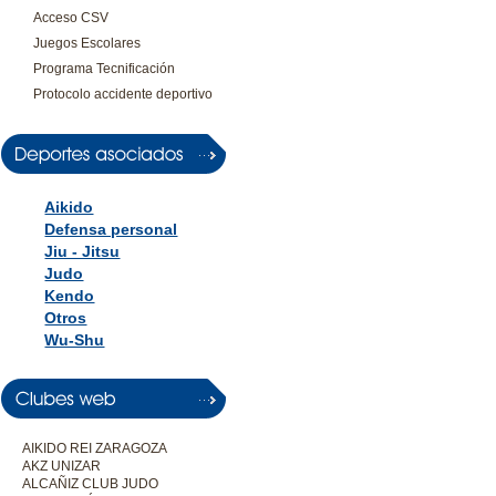
Acceso CSV
Juegos Escolares
Programa Tecnificación
Protocolo accidente deportivo
Aikido
Defensa personal
Jiu - Jitsu
Judo
Kendo
Otros
Wu-Shu
AIKIDO REI ZARAGOZA
AKZ UNIZAR
ALCAÑIZ CLUB JUDO