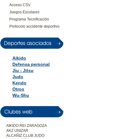
Acceso CSV
Juegos Escolares
Programa Tecnificación
Protocolo accidente deportivo
Aikido
Defensa personal
Jiu - Jitsu
Judo
Kendo
Otros
Wu-Shu
AIKIDO REI ZARAGOZA
AKZ UNIZAR
ALCAÑIZ CLUB JUDO