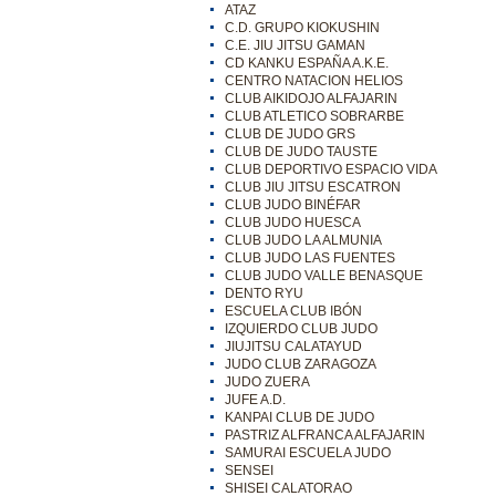
ATAZ
C.D. GRUPO KIOKUSHIN
C.E. JIU JITSU GAMAN
CD KANKU ESPAÑA A.K.E.
CENTRO NATACION HELIOS
CLUB AIKIDOJO ALFAJARIN
CLUB ATLETICO SOBRARBE
CLUB DE JUDO GRS
CLUB DE JUDO TAUSTE
CLUB DEPORTIVO ESPACIO VIDA
CLUB JIU JITSU ESCATRON
CLUB JUDO BINÉFAR
CLUB JUDO HUESCA
CLUB JUDO LA ALMUNIA
CLUB JUDO LAS FUENTES
CLUB JUDO VALLE BENASQUE
DENTO RYU
ESCUELA CLUB IBÓN
IZQUIERDO CLUB JUDO
JIUJITSU CALATAYUD
JUDO CLUB ZARAGOZA
JUDO ZUERA
JUFE A.D.
KANPAI CLUB DE JUDO
PASTRIZ ALFRANCA ALFAJARIN
SAMURAI ESCUELA JUDO
SENSEI
SHISEI CALATORAO