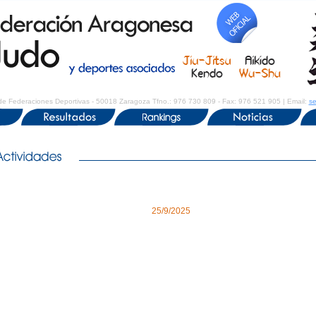
de Federaciones Deportivas - 50018 Zaragoza Tfno.: 976 730 809 - Fax: 976 521 905 | Email:
se
25/9/2025