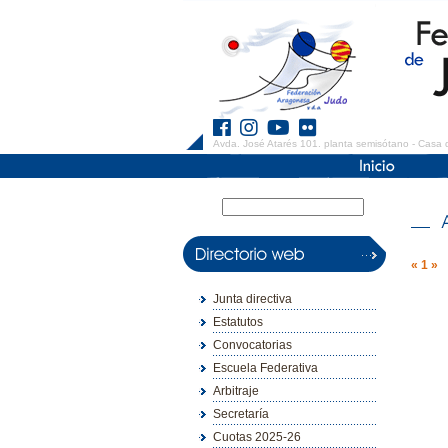
Avda. José Atarés 101. planta semisótano - Casa 
«
1
»
Junta directiva
Estatutos
Convocatorias
Escuela Federativa
Arbitraje
Secretaría
Cuotas 2025-26