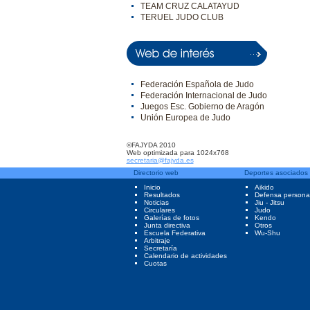
TEAM CRUZ CALATAYUD
TERUEL JUDO CLUB
Federación Española de Judo
Federación Internacional de Judo
Juegos Esc. Gobierno de Aragón
Unión Europea de Judo
©FAJYDA 2010
Web optimizada para 1024x768
secretaria@fajyda.es
Directorio web
Deportes asociados
Inicio
Aikido
Resultados
Defensa persona
Noticias
Jiu - Jitsu
Circulares
Judo
Galerías de fotos
Kendo
Junta directiva
Otros
Escuela Federativa
Wu-Shu
Arbitraje
Secretaría
Calendario de actividades
Cuotas