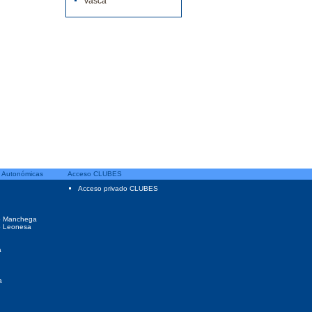
Vasca
 Autonómicas
Acceso CLUBES
Acceso privado CLUBES
o Manchega
o Leonesa
a
a