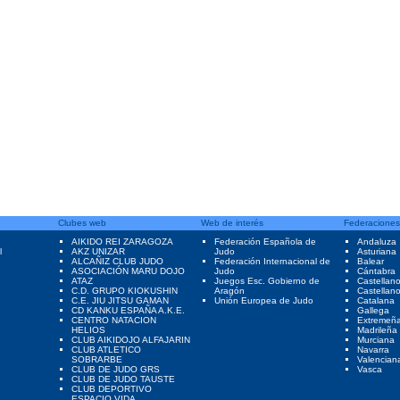
Clubes web
Web de interés
Federaciones
AIKIDO REI ZARAGOZA
Federación Española de
Andaluza
l
AKZ UNIZAR
Judo
Asturiana
ALCAÑIZ CLUB JUDO
Federación Internacional de
Balear
ASOCIACIÓN MARU DOJO
Judo
Cántabra
ATAZ
Juegos Esc. Gobierno de
Castellan
C.D. GRUPO KIOKUSHIN
Aragón
Castellan
C.E. JIU JITSU GAMAN
Unión Europea de Judo
Catalana
CD KANKU ESPAÑA A.K.E.
Gallega
CENTRO NATACION
Extremeñ
HELIOS
Madrileña
CLUB AIKIDOJO ALFAJARIN
Murciana
CLUB ATLETICO
Navarra
SOBRARBE
Valencian
CLUB DE JUDO GRS
Vasca
CLUB DE JUDO TAUSTE
CLUB DEPORTIVO
ESPACIO VIDA