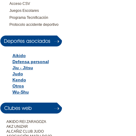
Acceso CSV
Juegos Escolares
Programa Tecnificación
Protocolo accidente deportivo
Aikido
Defensa personal
Jiu - Jitsu
Judo
Kendo
Otros
Wu-Shu
AIKIDO REI ZARAGOZA
AKZ UNIZAR
ALCAÑIZ CLUB JUDO