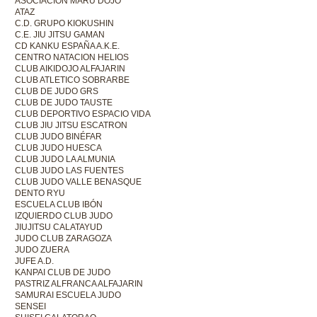
ASOCIACIÓN MARU DOJO
ATAZ
C.D. GRUPO KIOKUSHIN
C.E. JIU JITSU GAMAN
CD KANKU ESPAÑA A.K.E.
CENTRO NATACION HELIOS
CLUB AIKIDOJO ALFAJARIN
CLUB ATLETICO SOBRARBE
CLUB DE JUDO GRS
CLUB DE JUDO TAUSTE
CLUB DEPORTIVO ESPACIO VIDA
CLUB JIU JITSU ESCATRON
CLUB JUDO BINÉFAR
CLUB JUDO HUESCA
CLUB JUDO LA ALMUNIA
CLUB JUDO LAS FUENTES
CLUB JUDO VALLE BENASQUE
DENTO RYU
ESCUELA CLUB IBÓN
IZQUIERDO CLUB JUDO
JIUJITSU CALATAYUD
JUDO CLUB ZARAGOZA
JUDO ZUERA
JUFE A.D.
KANPAI CLUB DE JUDO
PASTRIZ ALFRANCA ALFAJARIN
SAMURAI ESCUELA JUDO
SENSEI