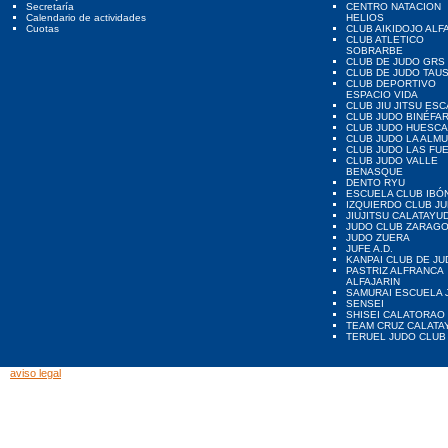
Secretaría
CENTRO NATACION
Calendario de actividades
HELIOS
Cuotas
CLUB AIKIDOJO ALF
CLUB ATLETICO
SOBRARBE
CLUB DE JUDO GRS
CLUB DE JUDO TAU
CLUB DEPORTIVO
ESPACIO VIDA
CLUB JIU JITSU ES
CLUB JUDO BINÉFA
CLUB JUDO HUESCA
CLUB JUDO LA ALMU
CLUB JUDO LAS FU
CLUB JUDO VALLE
BENASQUE
DENTO RYU
ESCUELA CLUB IBÓ
IZQUIERDO CLUB J
JIUJITSU CALATAYU
JUDO CLUB ZARAG
JUDO ZUERA
JUFE A.D.
KANPAI CLUB DE JU
PASTRIZ ALFRANCA
ALFAJARIN
SAMURAI ESCUELA 
SENSEI
SHISEI CALATORAO
TEAM CRUZ CALATA
TERUEL JUDO CLUB
aviso legal