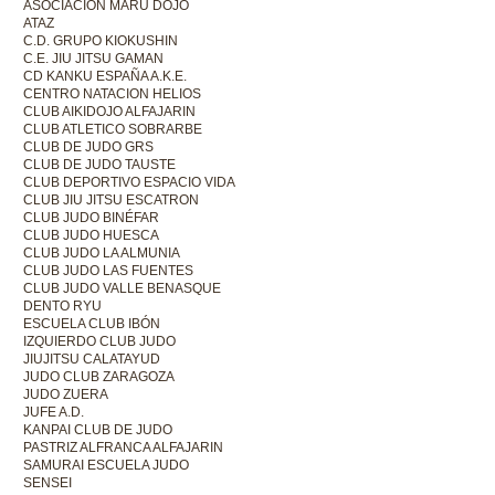
ASOCIACIÓN MARU DOJO
ATAZ
C.D. GRUPO KIOKUSHIN
C.E. JIU JITSU GAMAN
CD KANKU ESPAÑA A.K.E.
CENTRO NATACION HELIOS
CLUB AIKIDOJO ALFAJARIN
CLUB ATLETICO SOBRARBE
CLUB DE JUDO GRS
CLUB DE JUDO TAUSTE
CLUB DEPORTIVO ESPACIO VIDA
CLUB JIU JITSU ESCATRON
CLUB JUDO BINÉFAR
CLUB JUDO HUESCA
CLUB JUDO LA ALMUNIA
CLUB JUDO LAS FUENTES
CLUB JUDO VALLE BENASQUE
DENTO RYU
ESCUELA CLUB IBÓN
IZQUIERDO CLUB JUDO
JIUJITSU CALATAYUD
JUDO CLUB ZARAGOZA
JUDO ZUERA
JUFE A.D.
KANPAI CLUB DE JUDO
PASTRIZ ALFRANCA ALFAJARIN
SAMURAI ESCUELA JUDO
SENSEI