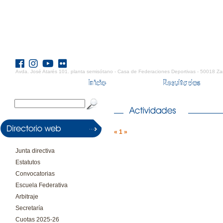
Avda. José Atarés 101. planta semisótano - Casa de Federaciones Deportivas - 50018 Za
«
1
»
Junta directiva
Estatutos
Convocatorias
Escuela Federativa
Arbitraje
Secretaría
Cuotas 2025-26