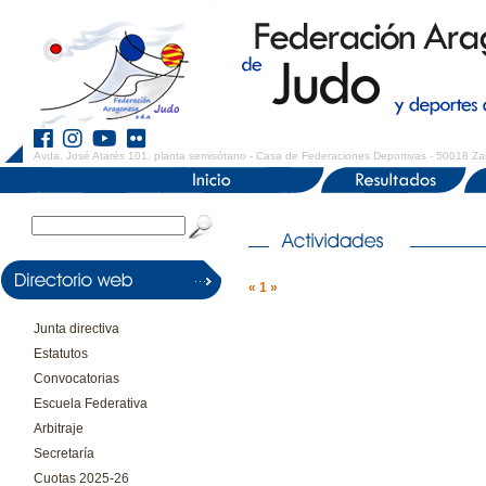
Avda. José Atarés 101. planta semisótano - Casa de Federaciones Deportivas - 50018 Za
«
1
»
Junta directiva
Estatutos
Convocatorias
Escuela Federativa
Arbitraje
Secretaría
Cuotas 2025-26