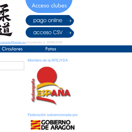
cretaria@fajyda.es
Actualizada a: 29/08/2030
Miembro de la RFEJYDA
Federación subvencionada por