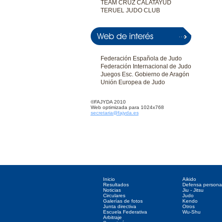
TEAM CRUZ CALATAYUD
TERUEL JUDO CLUB
Federación Española de Judo
Federación Internacional de Judo
Juegos Esc. Gobierno de Aragón
Unión Europea de Judo
©FAJYDA 2010
Web optimizada para 1024x768
secretaria@fajyda.es
Directorio web
Deportes asociados
Inicio
Aikido
Resultados
Defensa persona
Noticias
Jiu - Jitsu
Circulares
Judo
Galerías de fotos
Kendo
Junta directiva
Otros
Escuela Federativa
Wu-Shu
Arbitraje