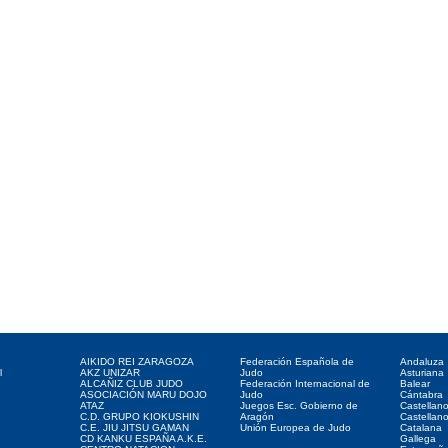
Clubes web
Web de interés
Federaciones
AIKIDO REI ZARAGOZA
Federación Española de
Andaluza
l
AKZ UNIZAR
Judo
Asturiana
ALCAÑIZ CLUB JUDO
Federación Internacional de
Balear
ASOCIACIÓN MARU DOJO
Judo
Cántabra
ATAZ
Juegos Esc. Gobierno de
Castellan
C.D. GRUPO KIOKUSHIN
Aragón
Castellan
C.E. JIU JITSU GAMAN
Unión Europea de Judo
Catalana
CD KANKU ESPAÑA A.K.E.
Gallega