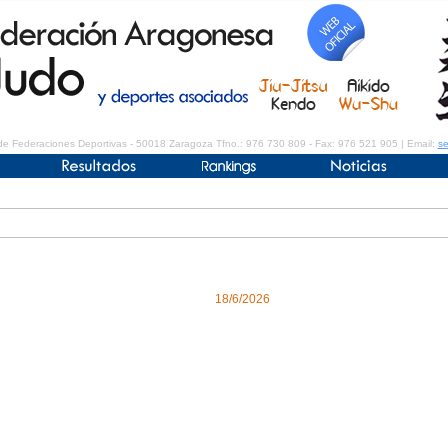
de Federaciones Deportivas - 50018 Zaragoza Tfno.: 976 730 809 - Fax: 976 521 905 | Email:
se
18/6/2026