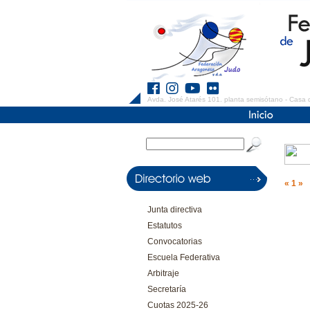
Avda. José Atarés 101. planta semisótano - Casa 
«
1
»
Junta directiva
Estatutos
Convocatorias
Escuela Federativa
Arbitraje
Secretaría
Cuotas 2025-26