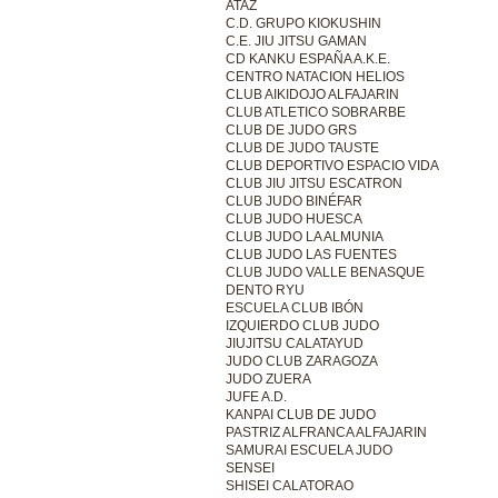
ATAZ
C.D. GRUPO KIOKUSHIN
C.E. JIU JITSU GAMAN
CD KANKU ESPAÑA A.K.E.
CENTRO NATACION HELIOS
CLUB AIKIDOJO ALFAJARIN
CLUB ATLETICO SOBRARBE
CLUB DE JUDO GRS
CLUB DE JUDO TAUSTE
CLUB DEPORTIVO ESPACIO VIDA
CLUB JIU JITSU ESCATRON
CLUB JUDO BINÉFAR
CLUB JUDO HUESCA
CLUB JUDO LA ALMUNIA
CLUB JUDO LAS FUENTES
CLUB JUDO VALLE BENASQUE
DENTO RYU
ESCUELA CLUB IBÓN
IZQUIERDO CLUB JUDO
JIUJITSU CALATAYUD
JUDO CLUB ZARAGOZA
JUDO ZUERA
JUFE A.D.
KANPAI CLUB DE JUDO
PASTRIZ ALFRANCA ALFAJARIN
SAMURAI ESCUELA JUDO
SENSEI
SHISEI CALATORAO