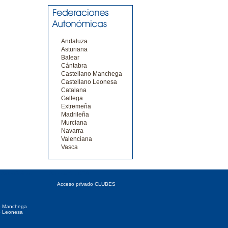
Andaluza
Asturiana
Balear
Cántabra
Castellano Manchega
Castellano Leonesa
Catalana
Gallega
Extremeña
Madrileña
Murciana
Navarra
Valenciana
Vasca
 Autonómicas
Acceso CLUBES
Acceso privado CLUBES
o Manchega
o Leonesa