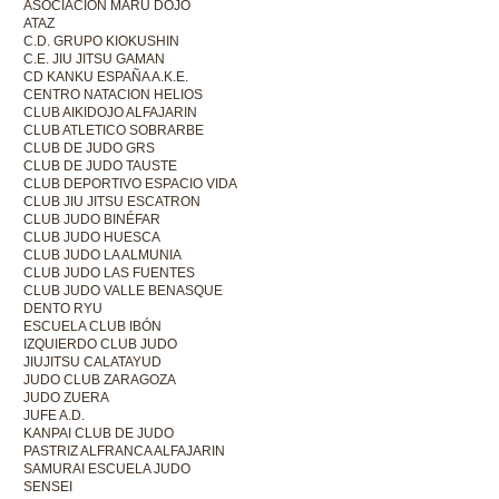
ASOCIACIÓN MARU DOJO
ATAZ
C.D. GRUPO KIOKUSHIN
C.E. JIU JITSU GAMAN
CD KANKU ESPAÑA A.K.E.
CENTRO NATACION HELIOS
CLUB AIKIDOJO ALFAJARIN
CLUB ATLETICO SOBRARBE
CLUB DE JUDO GRS
CLUB DE JUDO TAUSTE
CLUB DEPORTIVO ESPACIO VIDA
CLUB JIU JITSU ESCATRON
CLUB JUDO BINÉFAR
CLUB JUDO HUESCA
CLUB JUDO LA ALMUNIA
CLUB JUDO LAS FUENTES
CLUB JUDO VALLE BENASQUE
DENTO RYU
ESCUELA CLUB IBÓN
IZQUIERDO CLUB JUDO
JIUJITSU CALATAYUD
JUDO CLUB ZARAGOZA
JUDO ZUERA
JUFE A.D.
KANPAI CLUB DE JUDO
PASTRIZ ALFRANCA ALFAJARIN
SAMURAI ESCUELA JUDO
SENSEI