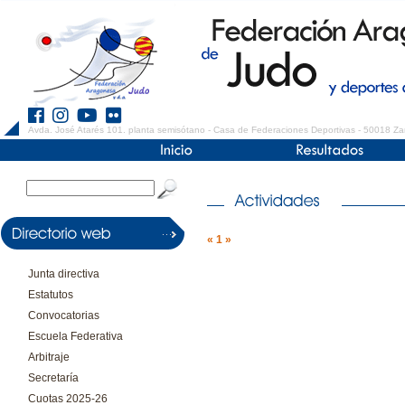
Avda. José Atarés 101. planta semisótano - Casa de Federaciones Deportivas - 50018 Za
«
1
»
Junta directiva
Estatutos
Convocatorias
Escuela Federativa
Arbitraje
Secretaría
Cuotas 2025-26