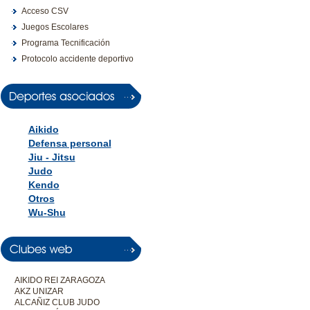
Acceso CSV
Juegos Escolares
Programa Tecnificación
Protocolo accidente deportivo
Aikido
Defensa personal
Jiu - Jitsu
Judo
Kendo
Otros
Wu-Shu
AIKIDO REI ZARAGOZA
AKZ UNIZAR
ALCAÑIZ CLUB JUDO