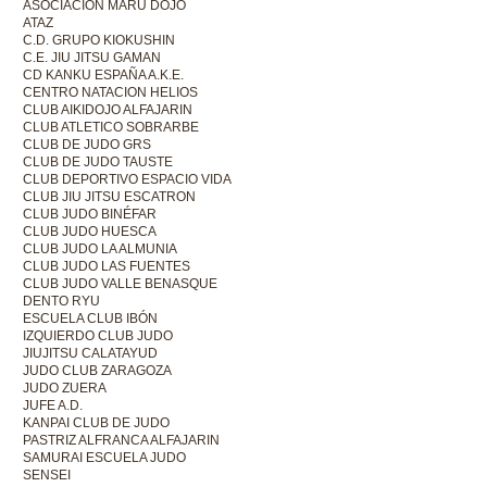
ASOCIACIÓN MARU DOJO
ATAZ
C.D. GRUPO KIOKUSHIN
C.E. JIU JITSU GAMAN
CD KANKU ESPAÑA A.K.E.
CENTRO NATACION HELIOS
CLUB AIKIDOJO ALFAJARIN
CLUB ATLETICO SOBRARBE
CLUB DE JUDO GRS
CLUB DE JUDO TAUSTE
CLUB DEPORTIVO ESPACIO VIDA
CLUB JIU JITSU ESCATRON
CLUB JUDO BINÉFAR
CLUB JUDO HUESCA
CLUB JUDO LA ALMUNIA
CLUB JUDO LAS FUENTES
CLUB JUDO VALLE BENASQUE
DENTO RYU
ESCUELA CLUB IBÓN
IZQUIERDO CLUB JUDO
JIUJITSU CALATAYUD
JUDO CLUB ZARAGOZA
JUDO ZUERA
JUFE A.D.
KANPAI CLUB DE JUDO
PASTRIZ ALFRANCA ALFAJARIN
SAMURAI ESCUELA JUDO
SENSEI