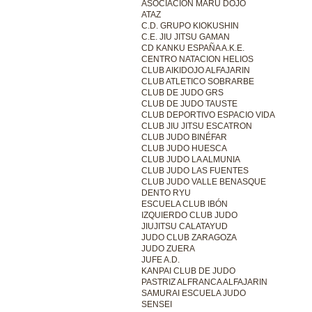
ASOCIACIÓN MARU DOJO
ATAZ
C.D. GRUPO KIOKUSHIN
C.E. JIU JITSU GAMAN
CD KANKU ESPAÑA A.K.E.
CENTRO NATACION HELIOS
CLUB AIKIDOJO ALFAJARIN
CLUB ATLETICO SOBRARBE
CLUB DE JUDO GRS
CLUB DE JUDO TAUSTE
CLUB DEPORTIVO ESPACIO VIDA
CLUB JIU JITSU ESCATRON
CLUB JUDO BINÉFAR
CLUB JUDO HUESCA
CLUB JUDO LA ALMUNIA
CLUB JUDO LAS FUENTES
CLUB JUDO VALLE BENASQUE
DENTO RYU
ESCUELA CLUB IBÓN
IZQUIERDO CLUB JUDO
JIUJITSU CALATAYUD
JUDO CLUB ZARAGOZA
JUDO ZUERA
JUFE A.D.
KANPAI CLUB DE JUDO
PASTRIZ ALFRANCA ALFAJARIN
SAMURAI ESCUELA JUDO
SENSEI