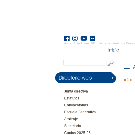
Avda. José Atarés 101. planta semisótano - Casa 
«
1
»
Junta directiva
Estatutos
Convocatorias
Escuela Federativa
Arbitraje
Secretaría
Cuotas 2025-26