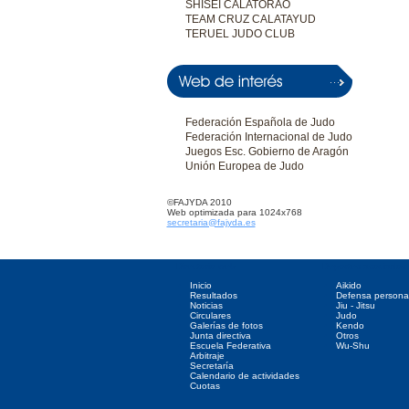
SHISEI CALATORAO
TEAM CRUZ CALATAYUD
TERUEL JUDO CLUB
Federación Española de Judo
Federación Internacional de Judo
Juegos Esc. Gobierno de Aragón
Unión Europea de Judo
©FAJYDA 2010
Web optimizada para 1024x768
secretaria@fajyda.es
Directorio web
Deportes asociados
Inicio
Aikido
Resultados
Defensa persona
Noticias
Jiu - Jitsu
Circulares
Judo
Galerías de fotos
Kendo
Junta directiva
Otros
Escuela Federativa
Wu-Shu
Arbitraje
Secretaría
Calendario de actividades
Cuotas