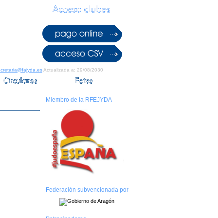
cretaria@fajyda.es
Actualizada a: 29/08/2030
Miembro de la RFEJYDA
Federación subvencionada por