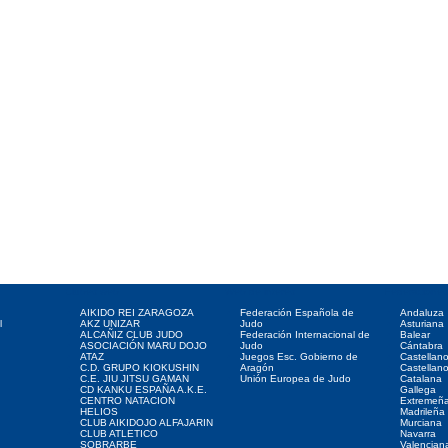
Clubes web
Web de interés
Federaciones
AIKIDO REI ZARAGOZA
Federación Española de
Andaluza
l
AKZ UNIZAR
Judo
Asturiana
ALCAÑIZ CLUB JUDO
Federación Internacional de
Balear
ASOCIACIÓN MARU DOJO
Judo
Cántabra
ATAZ
Juegos Esc. Gobierno de
Castellan
C.D. GRUPO KIOKUSHIN
Aragón
Castellan
C.E. JIU JITSU GAMAN
Unión Europea de Judo
Catalana
CD KANKU ESPAÑA A.K.E.
Gallega
CENTRO NATACION
Extremeñ
HELIOS
Madrileña
CLUB AIKIDOJO ALFAJARIN
Murciana
CLUB ATLETICO
Navarra
SOBRARBE
Valencian