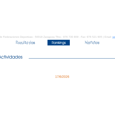
de Federaciones Deportivas - 50018 Zaragoza Tfno.: 976 730 809 - Fax: 976 521 905 | Email:
se
17/6/2026