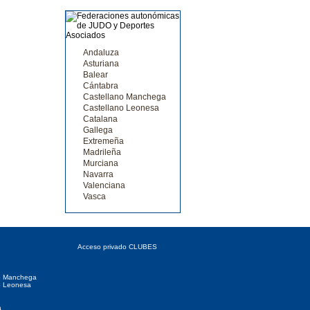
Andaluza
Asturiana
Balear
Cántabra
Castellano Manchega
Castellano Leonesa
Catalana
Gallega
Extremeña
Madrileña
Murciana
Navarra
Valenciana
Vasca
 Autonómicas
Acceso CLUBES
Acceso privado CLUBES
o Manchega
o Leonesa
a