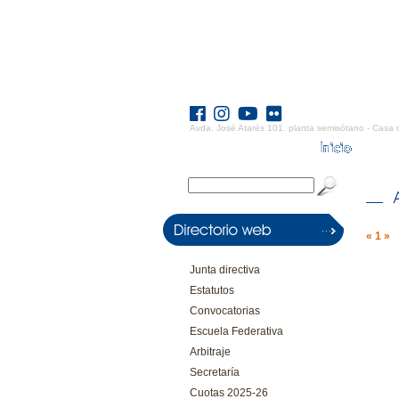
Avda. José Atarés 101. planta semisótano - Casa 
«
1
»
Junta directiva
Estatutos
Convocatorias
Escuela Federativa
Arbitraje
Secretaría
Cuotas 2025-26