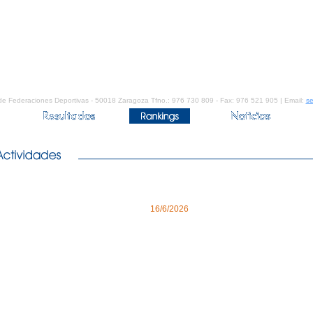
de Federaciones Deportivas - 50018 Zaragoza Tfno.: 976 730 809 - Fax: 976 521 905 | Email:
se
16/6/2026