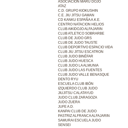
ASOCIACIÓN MARU DOJO
ATAZ
C.D. GRUPO KIOKUSHIN
C.E. JIU JITSU GAMAN
CD KANKU ESPAÑA A.K.E.
CENTRO NATACION HELIOS
CLUB AIKIDOJO ALFAJARIN
CLUB ATLETICO SOBRARBE
CLUB DE JUDO GRS
CLUB DE JUDO TAUSTE
CLUB DEPORTIVO ESPACIO VIDA
CLUB JIU JITSU ESCATRON
CLUB JUDO BINÉFAR
CLUB JUDO HUESCA
CLUB JUDO LA ALMUNIA
CLUB JUDO LAS FUENTES
CLUB JUDO VALLE BENASQUE
DENTO RYU
ESCUELA CLUB IBÓN
IZQUIERDO CLUB JUDO
JIUJITSU CALATAYUD
JUDO CLUB ZARAGOZA
JUDO ZUERA
JUFE A.D.
KANPAI CLUB DE JUDO
PASTRIZ ALFRANCA ALFAJARIN
SAMURAI ESCUELA JUDO
SENSEI