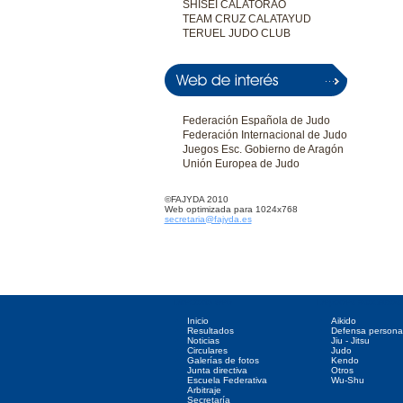
SHISEI CALATORAO
TEAM CRUZ CALATAYUD
TERUEL JUDO CLUB
Federación Española de Judo
Federación Internacional de Judo
Juegos Esc. Gobierno de Aragón
Unión Europea de Judo
©FAJYDA 2010
Web optimizada para 1024x768
secretaria@fajyda.es
Directorio web
Deportes asociados
Inicio
Aikido
Resultados
Defensa persona
Noticias
Jiu - Jitsu
Circulares
Judo
Galerías de fotos
Kendo
Junta directiva
Otros
Escuela Federativa
Wu-Shu
Arbitraje
Secretaría