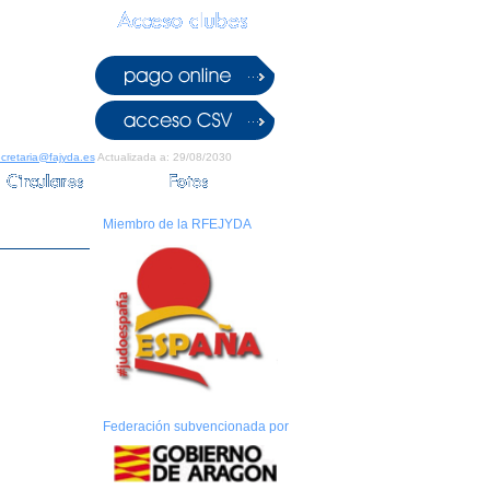
cretaria@fajyda.es
Actualizada a: 29/08/2030
Miembro de la RFEJYDA
Federación subvencionada por