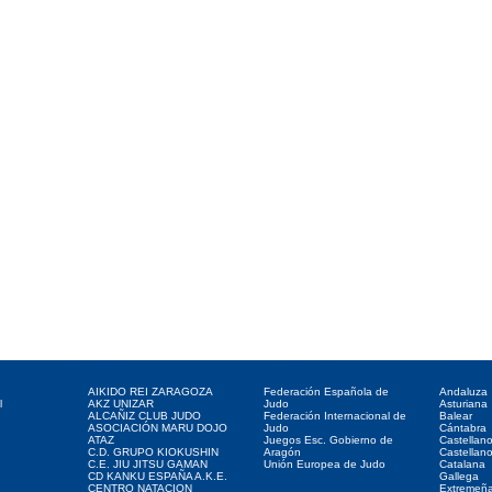
Clubes web
Web de interés
Federaciones
AIKIDO REI ZARAGOZA
Federación Española de
Andaluza
l
AKZ UNIZAR
Judo
Asturiana
ALCAÑIZ CLUB JUDO
Federación Internacional de
Balear
ASOCIACIÓN MARU DOJO
Judo
Cántabra
ATAZ
Juegos Esc. Gobierno de
Castellan
C.D. GRUPO KIOKUSHIN
Aragón
Castellan
C.E. JIU JITSU GAMAN
Unión Europea de Judo
Catalana
CD KANKU ESPAÑA A.K.E.
Gallega
CENTRO NATACION
Extremeñ