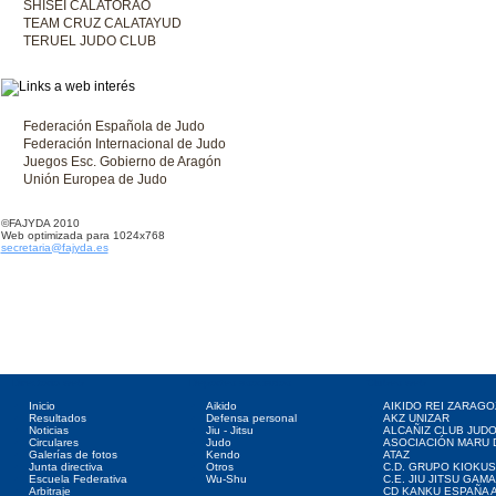
SHISEI CALATORAO
TEAM CRUZ CALATAYUD
TERUEL JUDO CLUB
Federación Española de Judo
Federación Internacional de Judo
Juegos Esc. Gobierno de Aragón
Unión Europea de Judo
©FAJYDA 2010
Web optimizada para 1024x768
secretaria@fajyda.es
Directorio web
Deportes asociados
Clubes web
Inicio
Aikido
AIKIDO REI ZARAGO
Resultados
Defensa personal
AKZ UNIZAR
Noticias
Jiu - Jitsu
ALCAÑIZ CLUB JUD
Circulares
Judo
ASOCIACIÓN MARU 
Galerías de fotos
Kendo
ATAZ
Junta directiva
Otros
C.D. GRUPO KIOKUS
Escuela Federativa
Wu-Shu
C.E. JIU JITSU GAM
Arbitraje
CD KANKU ESPAÑA A