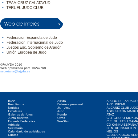
TEAM CRUZ CALATAYUD
TERUEL JUDO CLUB
Federación Española de Judo
Federación Internacional de Judo
Juegos Esc. Gobierno de Aragón
Unión Europea de Judo
©FAJYDA 2010
Web optimizada para 1024x768
secretaria@fajyda.es
Directorio web
Deportes asociados
Clubes web
Inicio
Aikido
AIKIDO REI ZARAGO
Resultados
Defensa personal
AKZ UNIZAR
Noticias
Jiu - Jitsu
ALCAÑIZ CLUB JUD
Circulares
Judo
ASOCIACIÓN MARU 
Galerías de fotos
Kendo
ATAZ
Junta directiva
Otros
C.D. GRUPO KIOKUS
Escuela Federativa
Wu-Shu
C.E. JIU JITSU GAM
Arbitraje
CD KANKU ESPAÑA A
Secretaría
CENTRO NATACION
Calendario de actividades
HELIOS
Cuotas
CLUB AIKIDOJO ALF