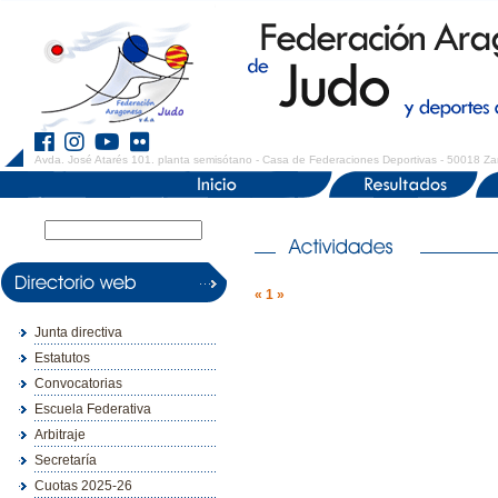
Avda. José Atarés 101. planta semisótano - Casa de Federaciones Deportivas - 50018 Za
«
1
»
Junta directiva
Estatutos
Convocatorias
Escuela Federativa
Arbitraje
Secretaría
Cuotas 2025-26