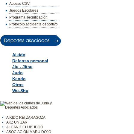
Acceso CSV
Juegos Escolares
Programa Tecnificación
Protocolo accidente deportivo
Aikido
Defensa personal
Jiu - Jitsu
Judo
Kendo
Otros
Wu-Shu
AIKIDO REI ZARAGOZA
AKZ UNIZAR
ALCAÑIZ CLUB JUDO
ASOCIACIÓN MARU DOJO