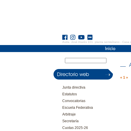
Avda. José Atarés 101. planta semisótano - Casa 
«
1
»
Junta directiva
Estatutos
Convocatorias
Escuela Federativa
Arbitraje
Secretaría
Cuotas 2025-26