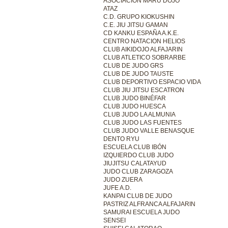
ASOCIACIÓN MARU DOJO
ATAZ
C.D. GRUPO KIOKUSHIN
C.E. JIU JITSU GAMAN
CD KANKU ESPAÑA A.K.E.
CENTRO NATACION HELIOS
CLUB AIKIDOJO ALFAJARIN
CLUB ATLETICO SOBRARBE
CLUB DE JUDO GRS
CLUB DE JUDO TAUSTE
CLUB DEPORTIVO ESPACIO VIDA
CLUB JIU JITSU ESCATRON
CLUB JUDO BINÉFAR
CLUB JUDO HUESCA
CLUB JUDO LA ALMUNIA
CLUB JUDO LAS FUENTES
CLUB JUDO VALLE BENASQUE
DENTO RYU
ESCUELA CLUB IBÓN
IZQUIERDO CLUB JUDO
JIUJITSU CALATAYUD
JUDO CLUB ZARAGOZA
JUDO ZUERA
JUFE A.D.
KANPAI CLUB DE JUDO
PASTRIZ ALFRANCA ALFAJARIN
SAMURAI ESCUELA JUDO
SENSEI