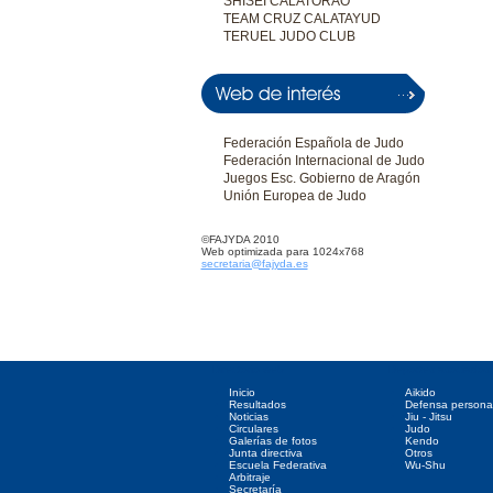
SHISEI CALATORAO
TEAM CRUZ CALATAYUD
TERUEL JUDO CLUB
Federación Española de Judo
Federación Internacional de Judo
Juegos Esc. Gobierno de Aragón
Unión Europea de Judo
©FAJYDA 2010
Web optimizada para 1024x768
secretaria@fajyda.es
Directorio web
Deportes asociados
Inicio
Aikido
Resultados
Defensa persona
Noticias
Jiu - Jitsu
Circulares
Judo
Galerías de fotos
Kendo
Junta directiva
Otros
Escuela Federativa
Wu-Shu
Arbitraje
Secretaría