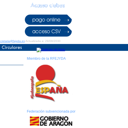
cretaria@fajyda.es
Actualizada a: 29/08/2030
Miembro de la RFEJYDA
Federación subvencionada por