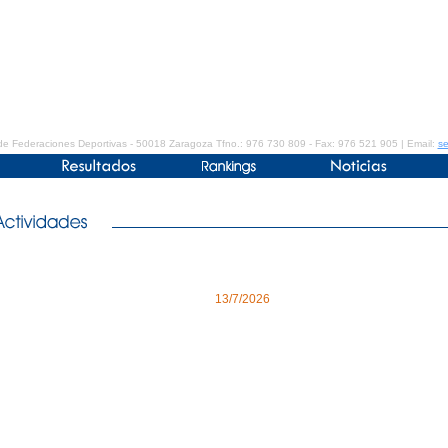
de Federaciones Deportivas - 50018 Zaragoza Tfno.: 976 730 809 - Fax: 976 521 905 | Email:
se
13/7/2026