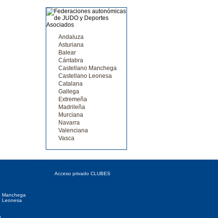
Andaluza
Asturiana
Balear
Cántabra
Castellano Manchega
Castellano Leonesa
Catalana
Gallega
Extremeña
Madrileña
Murciana
Navarra
Valenciana
Vasca
 Autonómicas
Acceso CLUBES
Acceso privado CLUBES
o Manchega
o Leonesa
a