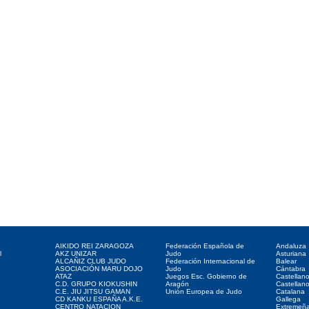
Clubes web
Web de interés
Federaciones
AIKIDO REI ZARAGOZA
Federación Española de
Andaluza
l
AKZ UNIZAR
Judo
Asturiana
ALCAÑIZ CLUB JUDO
Federación Internacional de
Balear
ASOCIACIÓN MARU DOJO
Judo
Cántabra
ATAZ
Juegos Esc. Gobierno de
Castellan
C.D. GRUPO KIOKUSHIN
Aragón
Castellan
C.E. JIU JITSU GAMAN
Unión Europea de Judo
Catalana
CD KANKU ESPAÑA A.K.E.
Gallega
CENTRO NATACION
Extremeñ