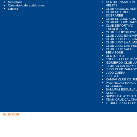
Secretaría
CENTRO NATACION
Calendario de actividades
HELIOS
Cuotas
CLUB AIKIDOJO ALF
CLUB ATLETICO
SOBRARBE
CLUB DE JUDO GRS
CLUB DE JUDO TAU
CLUB DEPORTIVO
ESPACIO VIDA
CLUB JIU JITSU ES
CLUB JUDO BINÉFA
CLUB JUDO HUESCA
CLUB JUDO LA ALMU
CLUB JUDO LAS FU
CLUB JUDO VALLE
BENASQUE
DENTO RYU
ESCUELA CLUB IBÓ
IZQUIERDO CLUB J
JIUJITSU CALATAYU
JUDO CLUB ZARAG
JUDO ZUERA
JUFE A.D.
KANPAI CLUB DE JU
PASTRIZ ALFRANCA
ALFAJARIN
SAMURAI ESCUELA 
SENSEI
SHISEI CALATORAO
TEAM CRUZ CALATA
TERUEL JUDO CLUB
aviso legal