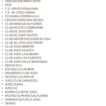
ASOCIACIÓN MARU DOJO
ATAZ
C.D. GRUPO KIOKUSHIN
C.E. JIU JITSU GAMAN
CD KANKU ESPAÑA A.K.E.
CENTRO NATACION HELIOS
CLUB AIKIDOJO ALFAJARIN
CLUB ATLETICO SOBRARBE
CLUB DE JUDO GRS
CLUB DE JUDO TAUSTE
CLUB DEPORTIVO ESPACIO VIDA
CLUB JIU JITSU ESCATRON
CLUB JUDO BINÉFAR
CLUB JUDO HUESCA
CLUB JUDO LA ALMUNIA
CLUB JUDO LAS FUENTES
CLUB JUDO VALLE BENASQUE
DENTO RYU
ESCUELA CLUB IBÓN
IZQUIERDO CLUB JUDO
JIUJITSU CALATAYUD
JUDO CLUB ZARAGOZA
JUDO ZUERA
JUFE A.D.
KANPAI CLUB DE JUDO
PASTRIZ ALFRANCA ALFAJARIN
SAMURAI ESCUELA JUDO
SENSEI