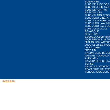
SOBRARBE
CLUB DE JUDO GRS
CLUB DE JUDO TAU
CLUB DEPORTIVO
ESPACIO VIDA
CLUB JIU JITSU ES
CLUB JUDO BINÉFA
CLUB JUDO HUESCA
CLUB JUDO LA ALMU
CLUB JUDO LAS FU
CLUB JUDO VALLE
BENASQUE
DENTO RYU
ESCUELA CLUB IBÓ
IZQUIERDO CLUB J
JIUJITSU CALATAYU
JUDO CLUB ZARAG
JUDO ZUERA
JUFE A.D.
KANPAI CLUB DE JU
PASTRIZ ALFRANCA
ALFAJARIN
SAMURAI ESCUELA 
SENSEI
SHISEI CALATORAO
TEAM CRUZ CALATA
TERUEL JUDO CLUB
aviso legal