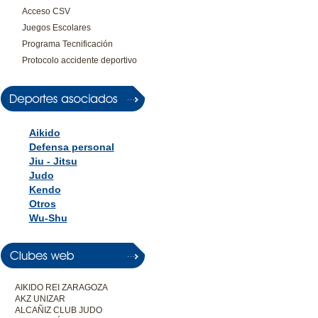
Acceso CSV
Juegos Escolares
Programa Tecnificación
Protocolo accidente deportivo
Aikido
Defensa personal
Jiu - Jitsu
Judo
Kendo
Otros
Wu-Shu
AIKIDO REI ZARAGOZA
AKZ UNIZAR
ALCAÑIZ CLUB JUDO