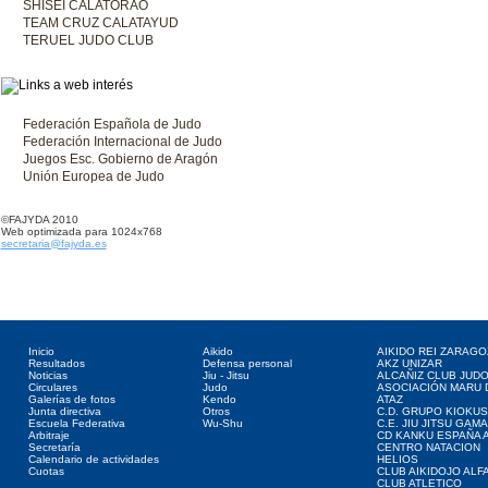
SHISEI CALATORAO
TEAM CRUZ CALATAYUD
TERUEL JUDO CLUB
Federación Española de Judo
Federación Internacional de Judo
Juegos Esc. Gobierno de Aragón
Unión Europea de Judo
©FAJYDA 2010
Web optimizada para 1024x768
secretaria@fajyda.es
Directorio web
Deportes asociados
Clubes web
Inicio
Aikido
AIKIDO REI ZARAGO
Resultados
Defensa personal
AKZ UNIZAR
Noticias
Jiu - Jitsu
ALCAÑIZ CLUB JUD
Circulares
Judo
ASOCIACIÓN MARU 
Galerías de fotos
Kendo
ATAZ
Junta directiva
Otros
C.D. GRUPO KIOKUS
Escuela Federativa
Wu-Shu
C.E. JIU JITSU GAM
Arbitraje
CD KANKU ESPAÑA A
Secretaría
CENTRO NATACION
Calendario de actividades
HELIOS
Cuotas
CLUB AIKIDOJO ALF
CLUB ATLETICO